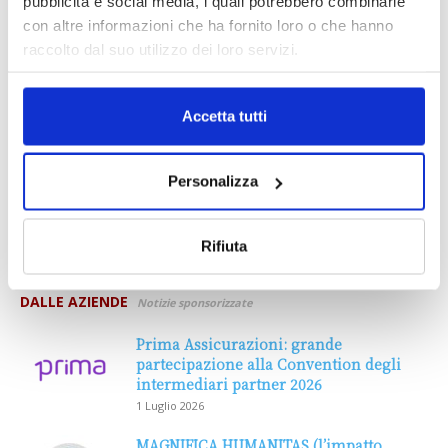
pubblicità e social media, i quali potrebbero combinarle
con altre informazioni che ha fornito loro o che hanno
raccolto dal suo utilizzo dei loro servizi.
Accetta tutti
Personalizza
Rifiuta
DALLE AZIENDE
Notizie sponsorizzate
Prima Assicurazioni: grande
partecipazione alla Convention degli
intermediari partner 2026
1 Luglio 2026
MAGNIFICA HUMANITAS (l’impatto