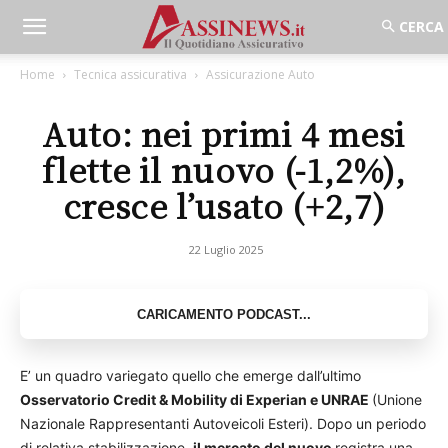
Home
Tecnica assicurativa
Assicurazione Auto
Auto: nei primi 4 mesi
flette il nuovo (-1,2%),
cresce l’usato (+2,7)
22 Luglio 2025
E’ un quadro variegato quello che emerge dall’ultimo
Osservatorio Credit & Mobility di Experian e UNRAE
(Unione
Nazionale Rappresentanti Autoveicoli Esteri). Dopo un periodo
di relativa stabilizzazione,
il mercato del nuovo
registra una