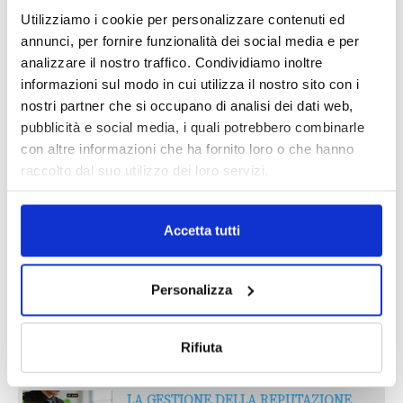
Utilizziamo i cookie per personalizzare contenuti ed
IL MENSILE ASSINEWS LUGLIO-
annunci, per fornire funzionalità dei social media e per
AGOSTO 2026
analizzare il nostro traffico. Condividiamo inoltre
informazioni sul modo in cui utilizza il nostro sito con i
nostri partner che si occupano di analisi dei dati web,
pubblicità e social media, i quali potrebbero combinarle
con altre informazioni che ha fornito loro o che hanno
raccolto dal suo utilizzo dei loro servizi.
Accetta tutti
Personalizza
Reclami e sanzioni 2025
30 Giugno 2026
Rifiuta
LA GESTIONE DELLA REPUTAZIONE.