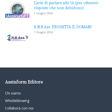
L’arte di parlare alle IA (per ottenere
risposte che non deludono)
1 Giugno 2026
E.N.B.Ass. PROGETTA IL DOMANI
1 Giugno 2026
Assinform Editore
Chi siamo
Whistleblowing
Collabora con noi