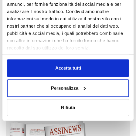
annunci, per fornire funzionalità dei social media e per
analizzare il nostro traffico. Condividiamo inoltre
informazioni sul modo in cui utilizza il nostro sito con i
DALLE AZIENDE
Notizie sponsorizzate
nostri partner che si occupano di analisi dei dati web,
pubblicità e social media, i quali potrebbero combinarle
Prima Assicurazioni: grande
partecipazione alla Convention degli
con altre informazioni che ha fornito loro o che hanno
intermediari partner 2026
raccolto dal suo utilizzo dei loro servizi.
1 Luglio 2026
MAGNIFICA HUMANITAS (l’impatto
Accetta tutti
dell’IA sul futuro e oltre)
1 Luglio 2026
Personalizza
IL MENSILE ASSINEWS LUGLIO-
Rifiuta
AGOSTO 2026