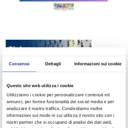
Consenso
Dettagli
Informazioni sui cookie
Questo sito web utilizza i cookie
DALLE AZIENDE
Notizie sponsorizzate
Utilizziamo i cookie per personalizzare contenuti ed
Prima Assicurazioni: grande
annunci, per fornire funzionalità dei social media e per
partecipazione alla Convention degli
analizzare il nostro traffico. Condividiamo inoltre
intermediari partner 2026
informazioni sul modo in cui utilizza il nostro sito con i
1 Luglio 2026
nostri partner che si occupano di analisi dei dati web,