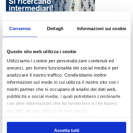
Consenso
Dettagli
Informazioni sui cookie
DALLE AZIENDE
Notizie sponsorizzate
Questo sito web utilizza i cookie
Prima Assicurazioni: grande
partecipazione alla Convention degli
Utilizziamo i cookie per personalizzare contenuti ed
intermediari partner 2026
annunci, per fornire funzionalità dei social media e per
1 Luglio 2026
analizzare il nostro traffico. Condividiamo inoltre
informazioni sul modo in cui utilizza il nostro sito con i
MAGNIFICA HUMANITAS (l’impatto
dell’IA sul futuro e oltre)
nostri partner che si occupano di analisi dei dati web,
1 Luglio 2026
pubblicità e social media, i quali potrebbero combinarle
con altre informazioni che ha fornito loro o che hanno
raccolto dal suo utilizzo dei loro servizi.
IL MENSILE ASSINEWS LUGLIO-
AGOSTO 2026
Accetta tutti