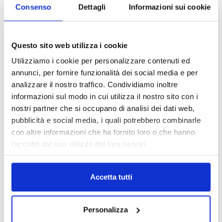
Consenso
Dettagli
Informazioni sui cookie
Questo sito web utilizza i cookie
Utilizziamo i cookie per personalizzare contenuti ed
annunci, per fornire funzionalità dei social media e per
analizzare il nostro traffico. Condividiamo inoltre
informazioni sul modo in cui utilizza il nostro sito con i
nostri partner che si occupano di analisi dei dati web,
pubblicità e social media, i quali potrebbero combinarle
con altre informazioni che ha fornito loro o che hanno
raccolto dal suo utilizzo dei loro servizi.
DALLE AZIENDE
Notizie sponsorizzate
Accetta tutti
Prima Assicurazioni: grande
partecipazione alla Convention degli
Personalizza
intermediari partner 2026