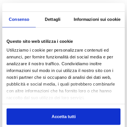
© Riproduzione riservata
Consenso
Dettagli
Informazioni sui cookie
TAGS
Assinews rivista
assinews332
compagnie
fausto panzeri
Premi
raccolta premi 2020
rami danni
Questo sito web utilizza i cookie
rami vita
Utilizziamo i cookie per personalizzare contenuti ed
annunci, per fornire funzionalità dei social media e per
analizzare il nostro traffico. Condividiamo inoltre
informazioni sul modo in cui utilizza il nostro sito con i
nostri partner che si occupano di analisi dei dati web,
pubblicità e social media, i quali potrebbero combinarle
con altre informazioni che ha fornito loro o che hanno
raccolto dal suo utilizzo dei loro servizi.
IL MENSILE ASSINEWS LUGLIO-
AGOSTO 2026
Accetta tutti