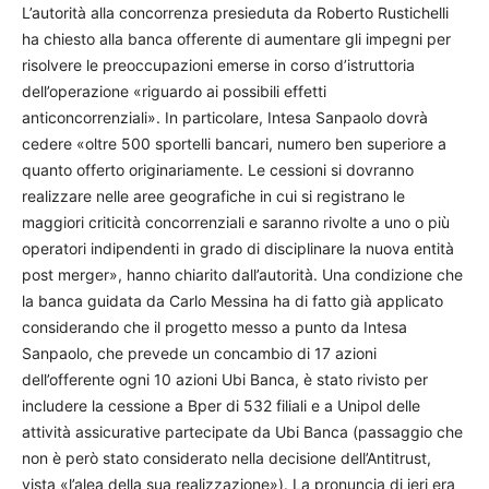
L’autorità alla concorrenza presieduta da Roberto Rustichelli
ha chiesto alla banca offerente di aumentare gli impegni per
risolvere le preoccupazioni emerse in corso d’istruttoria
dell’operazione «riguardo ai possibili effetti
anticoncorrenziali». In particolare, Intesa Sanpaolo dovrà
cedere «oltre 500 sportelli bancari, numero ben superiore a
quanto offerto originariamente. Le cessioni si dovranno
realizzare nelle aree geografiche in cui si registrano le
maggiori criticità concorrenziali e saranno rivolte a uno o più
operatori indipendenti in grado di disciplinare la nuova entità
post merger», hanno chiarito dall’autorità. Una condizione che
la banca guidata da Carlo Messina ha di fatto già applicato
considerando che il progetto messo a punto da Intesa
Sanpaolo, che prevede un concambio di 17 azioni
dell’offerente ogni 10 azioni Ubi Banca, è stato rivisto per
includere la cessione a Bper di 532 filiali e a Unipol delle
attività assicurative partecipate da Ubi Banca (passaggio che
non è però stato considerato nella decisione dell’Antitrust,
vista «l’alea della sua realizzazione»). La pronuncia di ieri era