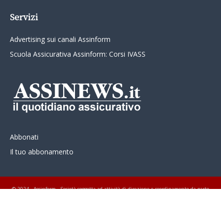
Servizi
Advertising sui canali Assinform
Scuola Assicurativa Assinform: Corsi IVASS
Abbonati
Il tuo abbonamento
© 2024 - Assinform - Società soggetta ad attività di direzione e coordinamento da parte
di Class Editori S.p.A. C.F. e P.I. 01233600939 Tutti i diritti riservati ASSINEWS.it
Copyright © Nume reg 723/2009 ISSN 2499-4170