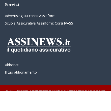
Servizi
Advertising sui canali Assinform
Scuola Assicurativa Assinform: Corsi IVASS
Abbonati
Il tuo abbonamento
© 2024 - Assinform - Società soggetta ad attività di direzione e coordinamento da parte
di Class Editori S.p.A. C.F. e P.I. 01233600939 Tutti i diritti riservati ASSINEWS.it
Copyright © Nume reg 723/2009 ISSN 2499-4170