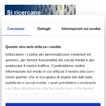
Consenso
Dettagli
Informazioni sui cookie
DALLE AZIENDE
Notizie sponsorizzate
Questo sito web utilizza i cookie
Prima Assicurazioni: grande
Utilizziamo i cookie per personalizzare contenuti ed
partecipazione alla Convention degli
annunci, per fornire funzionalità dei social media e per
intermediari partner 2026
analizzare il nostro traffico. Condividiamo inoltre
1 Luglio 2026
informazioni sul modo in cui utilizza il nostro sito con i
nostri partner che si occupano di analisi dei dati web,
MAGNIFICA HUMANITAS (l’impatto
pubblicità e social media, i quali potrebbero combinarle
dell’IA sul futuro e oltre)
con altre informazioni che ha fornito loro o che hanno
1 Luglio 2026
raccolto dal suo utilizzo dei loro servizi.