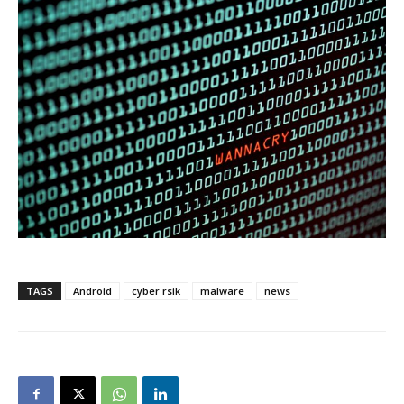
TAGS
Android
cyber rsik
malware
news