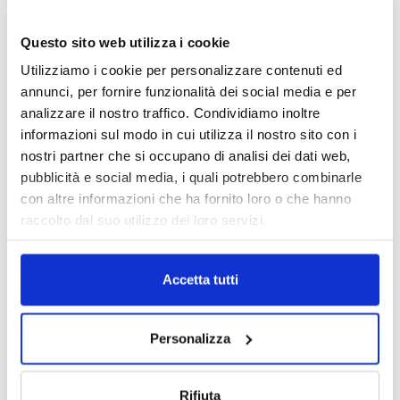
penetrazione, ma anche sul
lato Vita, stante la spesso artificiosa distinzione tra coperture
Questo sito web utilizza i cookie
(si pensi a quelle sulla salute)
Utilizziamo i cookie per personalizzare contenuti ed
che sono in una zona di confine tra Vita e Danni.
annunci, per fornire funzionalità dei social media e per
La personalizzazione dell’offerta, richiesta dalla direttiva IDD,
analizzare il nostro traffico. Condividiamo inoltre
è un’occasione storica per
informazioni sul modo in cui utilizza il nostro sito con i
dare servizi di qualità e su misura al tradizionale cliente
nostri partner che si occupano di analisi dei dati web,
assicurativo e per orientarlo in una
pubblicità e social media, i quali potrebbero combinarle
rigogliosa selva di offerte d’investimento in cui l’interesse del
con altre informazioni che ha fornito loro o che hanno
cliente rischia di essere poco
raccolto dal suo utilizzo dei loro servizi.
visibile, le opzioni d’investimento troppo vincolate e i costi
effettivi poco trasparenti.
Il percorso dal Vita al Danni che molti operatori stanno
Accetta tutti
tentando può essere una proficua
opportunità anche nella direzione opposta”, ha concluso.
Personalizza
Rifiuta