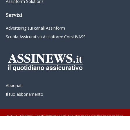
Assinform Solutions
Servizi
Advertising sui canali Assinform
Scuola Assicurativa Assinform: Corsi IVASS
Abbonati
Il tuo abbonamento
© 2024 - Assinform - Società soggetta ad attività di direzione e coordinamento da parte
di Class Editori S.p.A. C.F. e P.I. 01233600939 Tutti i diritti riservati ASSINEWS.it
Copyright © Nume reg 723/2009 ISSN 2499-4170