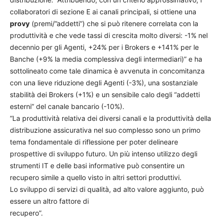
collaboratori di sezione E ai canali principali, si ottiene una
provy
(premi/”addetti”) che si può ritenere correlata con la
produttività e che vede tassi di crescita molto diversi: -1% nel
decennio per gli Agenti, +24% per i Brokers e +141% per le
Banche (+9% la media complessiva degli intermediari)” e ha
sottolineato come tale dinamica è avvenuta in concomitanza
con una lieve riduzione degli Agenti (-3%), una sostanziale
stabilità dei Brokers (+1%) e un sensibile calo degli “addetti
esterni” del canale bancario (-10%).
“La produttività relativa dei diversi canali e la produttività della
distribuzione assicurativa nel suo complesso sono un primo
tema fondamentale di riflessione per poter delineare
prospettive di sviluppo futuro. Un più intenso utilizzo degli
strumenti IT e delle basi informative può consentire un
recupero simile a quello visto in altri settori produttivi.
Lo sviluppo di servizi di qualità, ad alto valore aggiunto, può
essere un altro fattore di
recupero”.