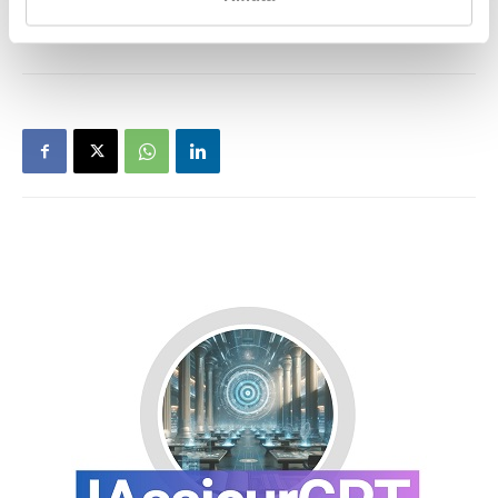
TAGS
Aiba
intermediazione assicurativa
ivass
news