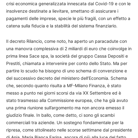
crisi economica generalizzata innescata dal Covid-19 e con le
insolvenze destinate a lievitare, smettano di assicurare i
pagamenti delle imprese, specie le più fragili, con un effetto a
catena sulla fiducia e la stabilità del sistema finanziario.
Il decreto Rilancio, come noto, ha aperto un paracadute con
una manovra complessiva di 2 miliardi di euro che coinvolge in
prima linea Sace spa, la società del gruppo Cassa Depositi e
Prestiti, chiamata a intervenire per conto dello Stato. Ma per
partire lo scudo ha bisogno di uno schema di convenzione e
del successivo decreto del ministero dell’Economia. Schema
che, secondo quanto risulta a MF-Milano Finanza, è stato
messo a punto nei giorni scorsi da via XX Settembre ed è
stato trasmesso alla Commissione europea, che ha già avuto
una prima riunione sull’argomento ma non ancora emesso il
giudizio finale. In ballo, come detto, ci sono gli scambi
commerciali tra aziende. Un sostegno fondamentale per la
ripresa, come sttolineato nelle scorse settimane dal presidente
di Ania, Maria Bianca Farina, ancora di più alla luce del fatto