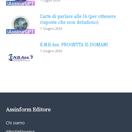
1 Luglio 2026
L’arte di parlare alle IA (per ottenere
risposte che non deludono)
1 Giugno 2026
E.N.B.Ass. PROGETTA IL DOMANI
1 Giugno 2026
Assinform Editore
Chi siamo
Whistleblowing