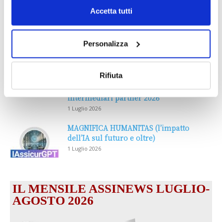
Accetta tutti
Personalizza
DALLE AZIENDE
Notizie sponsorizzate
Rifiuta
Prima Assicurazioni: grande
partecipazione alla Convention degli
intermediari partner 2026
1 Luglio 2026
MAGNIFICA HUMANITAS (l’impatto
dell’IA sul futuro e oltre)
1 Luglio 2026
IL MENSILE ASSINEWS LUGLIO-
AGOSTO 2026