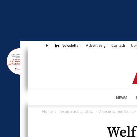
Newsletter
Advertising
Contatti
Col
NEWS
Home
Tecnica assicurativa
Assicurazione Vita e 
Welf