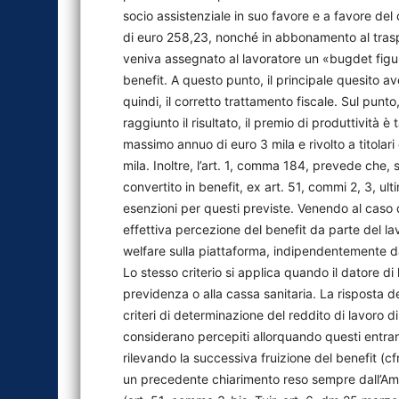
socio assistenziale in suo favore e a favore del 
di euro 258,23, nonché in abbonamento al traspo
veniva assegnato al lavoratore un «bugdet figura
benefit. A questo punto, il principale quesito 
quindi, il corretto trattamento fiscale. Sul punt
raggiunto il risultato, il premio di produttivit
massimo annuo di euro 3 mila e rivolto a titolar
mila. Inoltre, l’art. 1, comma 184, prevede che, 
convertito in benefit, ex art. 51, commi 2, 3, ult
esenzioni per questi previste. Venendo al caso 
effettiva percezione del benefit da parte del la
welfare sulla piattaforma, indipendentemente dal
Lo stesso criterio si applica quando il datore d
previdenza o alla cassa sanitaria. La risposta d
criteri di determinazione del reddito di lavoro di
considerano percepiti allorquando questi entrano 
rilevando la successiva fruizione del benefit (
un precedente chiarimento reso sempre dall’Amm