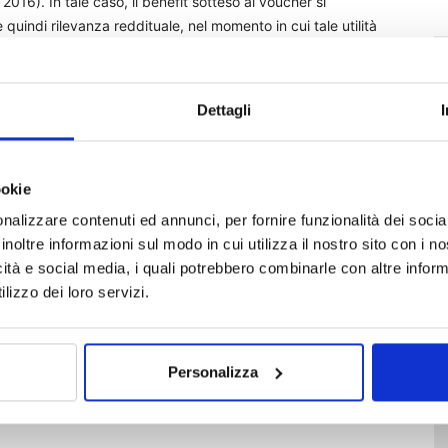
2016). In tale caso, il benefit sotteso al voucher si
uindi rilevanza reddituale, nel momento in cui tale utilità
cindere che il servizio venga fruito in un momento successivo
12 del 2019, è stato precisato che nell’ipotesi in cui le
r quest’ultimo un onere detraibile o deducibile, il momento
Dettagli
ai fini della compilazione, da parte di quest’ultimo quale
ertificazione unica riservata ai «rimborsi di beni e servizi
el Tuir.
ookie
nalizzare contenuti ed annunci, per fornire funzionalità dei socia
inoltre informazioni sul modo in cui utilizza il nostro sito con i 
icità e social media, i quali potrebbero combinarle con altre inform
lizzo dei loro servizi.
welfare
Personalizza