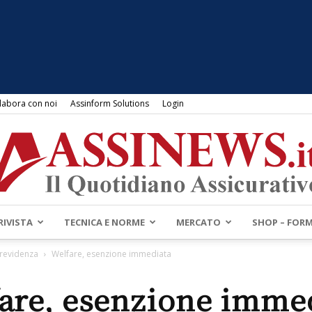
labora con noi
Assinform Solutions
Login
RIVISTA
TECNICA E NORME
MERCATO
SHOP – FOR
Assinews.it
Previdenza
Welfare, esenzione immediata
are, esenzione imme