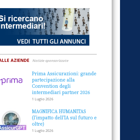
ALLE AZIENDE
Notizie sponsorizzate
Prima Assicurazioni: grande
partecipazione alla
Convention degli
intermediari partner 2026
1 Luglio 2026
MAGNIFICA HUMANITAS
(l’impatto dell’IA sul futuro e
oltre)
1 Luglio 2026