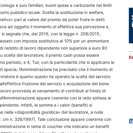
coniuge e suoi familiari, buoni spese e carburante nei limiti
rto pubblico locale. Scelta la sostituzione in welfare,
tivo» pari al valore del premio da poter fruire in detti
aveva ad oggetto il momento di effettiva sua percezione e,
o, si segnala che, dal 2016, con la legge n. 208/2015,
à è tassato con imposta sostitutiva al 10% per un ammontare
i di reddito di lavoro dipendente non superiore a euro 80
su scelta del lavoratore, il premio cash possa essere
D
imo periodo, e 4, Tuir, con la particolarità che si applicano le
di specie, l’Amministrazione ha precisato che il momento di
voratore è quanto questo ha operato la scelta del servizio
l’effettiva fruizione del servizio o acquisizione del bene.
i lavoro provveda al versamento di contributi al fondo di
ell’Amministrazione appare coerente con la ratio sottesa ai
pendente. Infatti, le somme e i valori (benefit) si
nella «disponibilità giuridica» del lavoratore, a nulla
cfr. cm n. 326/1997). Tale conclusione appare coerente con
inistrazione in tema di voucher che indicano un benefit