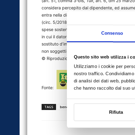
(art. 51, comma 3-bis, Tuir, art. 6, dm 25 marzo 
considera percepito dal dipendente, ed assume q
entra nella disponibilità del lavoratore, a pres
(circ. 5/2018). Infine, sempre nella risposta n. 2
spese sostenute dal lavoratore costituiscano pe
Consenso
in cui il datore di lavoro le rimborserà rileverà 
sostituto d’imposta, dell’apposita sezione della C
non soggetti a tassazione» ai sensi dell’art. 51 d
Questo sito web utilizza i c
© Riproduzione riservata
Utilizziamo i cookie per perso
nostro traffico. Condividiamo 
di analisi dei dati web, pubbl
Fonte:
che hanno raccolto dal suo uti
TAGS
benefit
Italia Oggi
news
stampa
Rifiuta