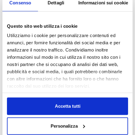
Consenso
Dettagli
Informazioni sui cookie
razionalizzazione della spesa sanitaria.
TAGS
Legge Gelli
news
RC medica
rc sanitaria
Questo sito web utilizza i cookie
responsabilità medica
Utilizziamo i cookie per personalizzare contenuti ed
annunci, per fornire funzionalità dei social media e per
analizzare il nostro traffico. Condividiamo inoltre
informazioni sul modo in cui utilizza il nostro sito con i
nostri partner che si occupano di analisi dei dati web,
pubblicità e social media, i quali potrebbero combinarle
con altre informazioni che ha fornito loro o che hanno
raccolto dal suo utilizzo dei loro servizi.
Accetta tutti
Personalizza