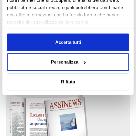
pubblicità e social media, i quali potrebbero combinarle
Prima Assicurazioni: grande
partecipazione alla Convention degli
con altre informazioni che ha fornito loro o che hanno
intermediari partner 2026
raccolto dal suo utilizzo dei loro servizi.
1 Luglio 2026
MAGNIFICA HUMANITAS (l’impatto
Accetta tutti
dell’IA sul futuro e oltre)
1 Luglio 2026
Personalizza
IL MENSILE ASSINEWS LUGLIO-
Rifiuta
AGOSTO 2026