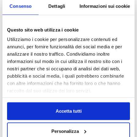
finanziarie e monetarie che non hanno lasciato indenne l’area
Consenso
Dettagli
Informazioni sui cookie
nello scorso anno”, ha aggiunto De Martinis.
Questo sito web utilizza i cookie
TAGS
Asia
Coface
Dal mondo
news
ritardi pagamenti
Utilizziamo i cookie per personalizzare contenuti ed
annunci, per fornire funzionalità dei social media e per
analizzare il nostro traffico. Condividiamo inoltre
informazioni sul modo in cui utilizza il nostro sito con i
nostri partner che si occupano di analisi dei dati web,
pubblicità e social media, i quali potrebbero combinarle
con altre informazioni che ha fornito loro o che hanno
raccolto dal suo utilizzo dei loro servizi.
Accetta tutti
Personalizza