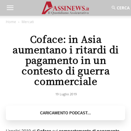
Home
Mercati
Coface: in Asia
aumentano i ritardi di
pagamento in un
contesto di guerra
commerciale
19 Luglio 2019
L’analisi 2019 di
Coface
sul
comportamento di pagamento