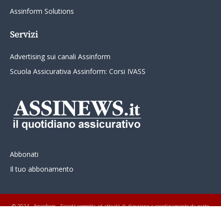
Assinform Solutions
Servizi
Advertising sui canali Assinform
Scuola Assicurativa Assinform: Corsi IVASS
Abbonati
Il tuo abbonamento
© 2024 - Assinform - Società soggetta ad attività di direzione e coordinamento da parte
di Class Editori S.p.A. C.F. e P.I. 01233600939 Tutti i diritti riservati ASSINEWS.it