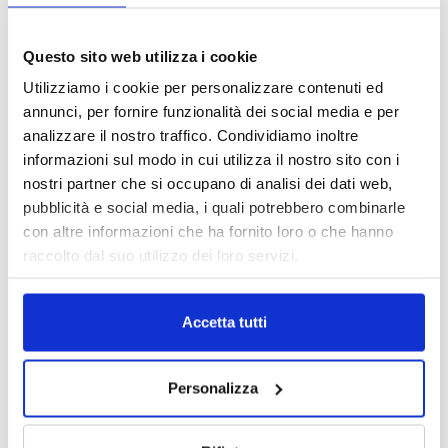
1 Luglio 2026
MAGNIFICA HUMANITAS (l’impatto
Questo sito web utilizza i cookie
dell’IA sul futuro e oltre)
Utilizziamo i cookie per personalizzare contenuti ed
1 Luglio 2026
annunci, per fornire funzionalità dei social media e per
analizzare il nostro traffico. Condividiamo inoltre
informazioni sul modo in cui utilizza il nostro sito con i
IL MENSILE ASSINEWS LUGLIO-
nostri partner che si occupano di analisi dei dati web,
AGOSTO 2026
pubblicità e social media, i quali potrebbero combinarle
con altre informazioni che ha fornito loro o che hanno
raccolto dal suo utilizzo dei loro servizi.
Accetta tutti
Personalizza