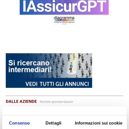
DALLE AZIENDE
Notizie sponsorizzate
Prima Assicurazioni: grande
partecipazione alla Convention degli
Consenso
Dettagli
Informazioni sui cookie
intermediari partner 2026