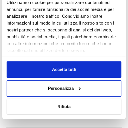
Utilizziamo i cookie per personalizzare contenuti ed
annunci, per fornire funzionalità dei social media e per
analizzare il nostro traffico. Condividiamo inoltre
informazioni sul modo in cui utilizza il nostro sito con i
nostri partner che si occupano di analisi dei dati web,
pubblicità e social media, i quali potrebbero combinarle
con altre informazioni che ha fornito loro o che hanno
raccolto dal suo utilizzo dei loro servizi.
DALLE AZIENDE
Notizie sponsorizzate
Prima Assicurazioni: grande
Accetta tutti
partecipazione alla Convention degli
intermediari partner 2026
1 Luglio 2026
Personalizza
MAGNIFICA HUMANITAS (l’impatto
dell’IA sul futuro e oltre)
Rifiuta
1 Luglio 2026