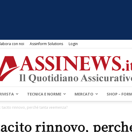
labora con noi
Assinform Solutions
Login
RIVISTA
TECNICA E NORME
MERCATO
SHOP – FOR
Assinews.it
: tacito rinnovo, perché tanta veemenza?
acito rinnovo, perch