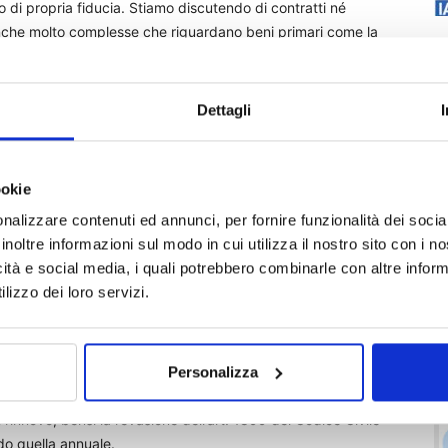
 di propria fiducia. Stiamo discutendo di contratti né
anche molto complesse che riguardano beni primari come la
ità imprenditoriale, dunque è chiaro che il contratto riveste
crizioni, nasce da valutazioni e richieste del cliente
a anche speciali”.
Dettagli
el nostro mestiere. Quindi la senatrice aggiunge: “Quale
te di ritrovarsi dopo un anno con un contratto che è carta
ookie
dizioni, ma a condizioni peggiorate con franchigie, scoperti
nalizzare contenuti ed annunci, per fornire funzionalità dei socia
 assicurato ha avuto nel corso dell’anno un sinistro o, se si
inoltre informazioni sul modo in cui utilizza il nostro sito con i 
gravamento del rischio che lo rende più costoso o non
icità e social media, i quali potrebbero combinarle con altre inform
lizzo dei loro servizi.
l concetto di contratto assicurativo tout court come fosse “un
il popolo. In realtà la polizza personalizzata da un
iore difesa per una persona, una famiglia, un’azienda. La
Personalizza
certo la proroga nei rami danni non auto, che lo espone ai
rinnovo, bensì la revasione dell’art. 1899 del Codice Civile
do quella annuale.