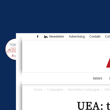
Newsletter
Advertising
Contatti
Col
NEWS
Home
Compagnie
Normativa Compagnie
UEA
UEA: t