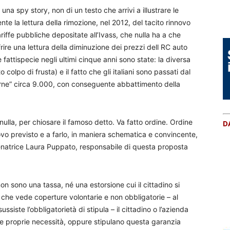
una spy story, non di un testo che arrivi a illustrare le
te la lettura della rimozione, nel 2012, del tacito rinnovo
ariffe pubbliche depositate all’Ivass, che nulla ha a che
rire una lettura della diminuzione dei prezzi dell RC auto
fattispecie negli ultimi cinque anni sono state: la diversa
colpo di frusta) e il fatto che gli italiani sono passati dal
arne” circa 9.000, con conseguente abbattimento della
ulla, per chiosare il famoso detto. Va fatto ordine. Ordine
D
novo previsto e a farlo, in maniera schematica e convincente,
 senatrice Laura Puppato, responsabile di questa proposta
non sono una tassa, né una estorsione cui il cittadino si
che vede coperture volontarie e non obbligatorie – al
ssiste l’obbligatorietà di stipula – il cittadino o l’azienda
le proprie necessità, oppure stipulano questa garanzia