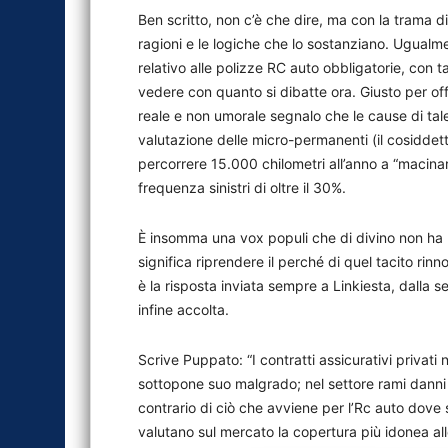
Ben scritto, non c’è che dire, ma con la trama di 
ragioni e le logiche che lo sostanziano. Ugualmen
relativo alle polizze RC auto obbligatorie, con t
vedere con quanto si dibatte ora. Giusto per off
reale e non umorale segnalo che le cause di tale 
valutazione delle micro-permanenti (il cosiddetto 
percorrere 15.000 chilometri all’anno a “macin
frequenza sinistri di oltre il 30%.
È insomma una vox populi che di divino non ha n
significa riprendere il perché di quel tacito rin
è la risposta inviata sempre a Linkiesta, dalla
infine accolta.
Scrive Puppato: “I contratti assicurativi privati 
sottopone suo malgrado; nel settore rami danni 
contrario di ciò che avviene per l’Rc auto dove su
valutano sul mercato la copertura più idonea al