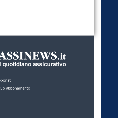
bbonati
l tuo abbonamento