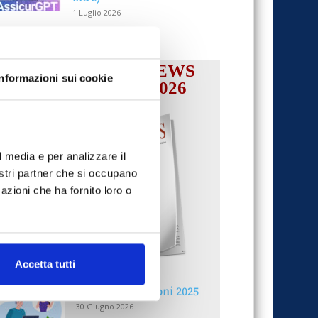
1 Luglio 2026
IL MENSILE ASSINEWS
Informazioni sui cookie
LUGLIO-AGOSTO 2026
l media e per analizzare il
nostri partner che si occupano
azioni che ha fornito loro o
Accetta tutti
Reclami e sanzioni 2025
30 Giugno 2026