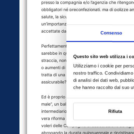
presso la compagnia e/o l’agenzia che ritengono
obbligatori né preconfezionati, ma di polizze 
salute, la sicurezza, i propri fabbricati e l’attiv
un’importanza notevole, consta di clausole e des
accettate dall’agente e dalla compagnia, talvolt
Consenso
Perfettamente corrispondente a quanto accade n
sarebbe in questi casi, il vantaggio per il clien
Questo sito web utilizza i c
straccia, non più rinnovabile alle medesime con
Utilizziamo i cookie per perso
o aumenti di premio, solo perché per quel rischio
nostro traffico. Condividiamo 
tratta di una malattia o di un infortunio, un ag
di analisi dei dati web, pubbl
assicurabile?”.
che hanno raccolto dal suo uti
Ed è proprio questo il punto: l’idea di colpire i
male”, un balzello, uno strumento per buggerare 
intermediario professionista costituisce la migl
Rifiuta
vera riforma a vantaggio dei consumatori non è 
voleri delle Compagnie di assicurazione ad ogni 
abrogando la durata quinquennale e ripristinan