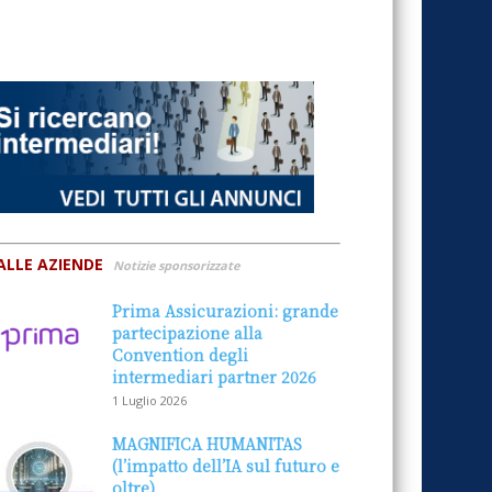
ALLE AZIENDE
Notizie sponsorizzate
Prima Assicurazioni: grande
partecipazione alla
Convention degli
intermediari partner 2026
1 Luglio 2026
MAGNIFICA HUMANITAS
(l’impatto dell’IA sul futuro e
oltre)