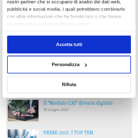
nostri partner che si occupano di analisi dei dati web,
pubblicità e social media, i quali potrebbero combinarle
con altre informazioni che ha fornito loro o che hanno
raccolto dal suo utilizzo dei loro servizi.
Reclami e sanzioni 2025
Accetta tutti
30 Giugno 2026
Personalizza
LA GESTIONE DELLA REPUTAZIONE.
RECENSIONI E CRISI DIGITALI
Rifiuta
30 Giugno 2026
Il “Modulo CAI” diventa digitale
30 Giugno 2026
PREMI 2025. I TOP TEN