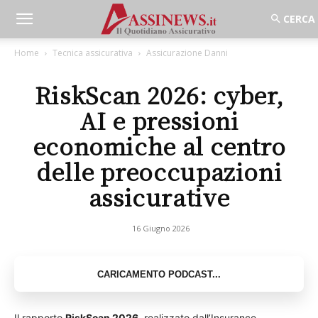
Home
Tecnica assicurativa
Assicurazione Danni
RiskScan 2026: cyber,
AI e pressioni
economiche al centro
delle preoccupazioni
assicurative
16 Giugno 2026
Il rapporto
RiskScan 2026
, realizzato dall’Insurance