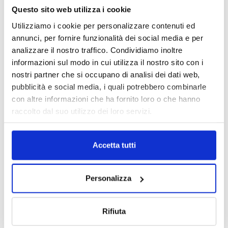
Questo sito web utilizza i cookie
Utilizziamo i cookie per personalizzare contenuti ed
annunci, per fornire funzionalità dei social media e per
analizzare il nostro traffico. Condividiamo inoltre
informazioni sul modo in cui utilizza il nostro sito con i
nostri partner che si occupano di analisi dei dati web,
pubblicità e social media, i quali potrebbero combinarle
DALLE AZIENDE
Notizie sponsorizzate
con altre informazioni che ha fornito loro o che hanno
raccolto dal suo utilizzo dei loro servizi.
Prima Assicurazioni: grande
partecipazione alla Convention degli
intermediari partner 2026
Accetta tutti
1 Luglio 2026
MAGNIFICA HUMANITAS (l’impatto
Personalizza
dell’IA sul futuro e oltre)
1 Luglio 2026
Rifiuta