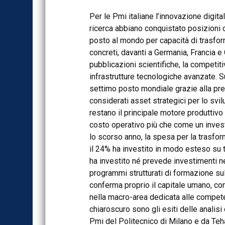
Per le Pmi italiane l’innovazione digita
ricerca abbiano conquistato posizioni di 
posto al mondo per capacità di trasform
concreti, davanti a Germania, Francia e 
pubblicazioni scientifiche, la competitiv
infrastrutture tecnologiche avanzate. Su
settimo posto mondiale grazie alla pr
considerati asset strategici per lo svil
restano il principale motore produttivo
costo operativo più che come un inves
lo scorso anno, la spesa per la trasfor
il 24% ha investito in modo esteso su tu
ha investito né prevede investimenti nel
programmi strutturati di formazione sull
conferma proprio il capitale umano, con
nella macro-area dedicata alle competen
chiaroscuro sono gli esiti delle analisi
Pmi del Politecnico di Milano e da Te