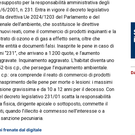
resupposto per la responsabilità amministrativa degli
/6/2001, n. 231. Entra in vigore il decreto legislativo
lla direttiva Ue 2024/1203 del Parlamento e del
enale dell’ambiente, che sostituisce le direttive
vi reati, come il commercio di prodotti inquinanti e la
ato di ozono e di gas a effetto serra, oltre che
nte entità e documenti falsi. Inasprite le pene in caso di
i “231”, che arrivano a 1.200 quote, e l’aumento
ggravate. Inquinamento aggravato. L’habitat diventa uno
o 452-bis c.p., che persegue l’inquinamento ambientale.
D
er c.p.: ora comprende il reato di commercio di prodotti
l’inasprimento delle pene per morte o lesioni: i massimi
lesione gravissima e da 10 a 12 anni per il decesso. Con
el decreto legislativo 231/01 scatta la responsabilità
 fisica, dirigente apicale o sottoposto, commette il
ti, quando l’illecito è commesso nell’interesse o a
 sanzione pecuniaria.
i frenate dal digitale