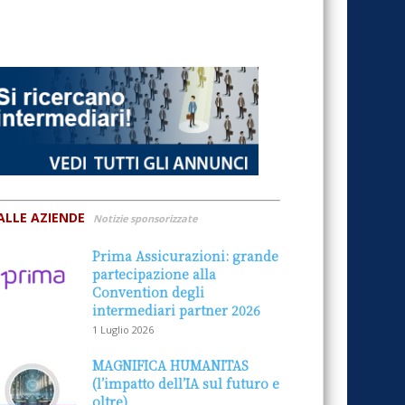
ALLE AZIENDE
Notizie sponsorizzate
Prima Assicurazioni: grande
partecipazione alla
Convention degli
intermediari partner 2026
1 Luglio 2026
MAGNIFICA HUMANITAS
(l’impatto dell’IA sul futuro e
oltre)