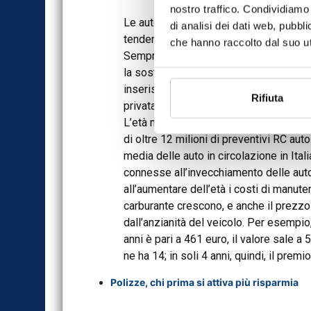
nostro traffico. Condividiamo 
Le auto che circolano in Italia contin
di analisi dei dati web, pubbl
tendenza che negli ultimi anni ha inter
che hanno raccolto dal suo uti
Sempre più automobilisti scelgono infat
la sostituzione dell’auto e prolungandon
inserisce in un contesto caratterizzato 
Rifiuta
privata e da una maggiore attenzione 
L’età media delle auto è in crescita. S
di oltre 12 milioni di preventivi RC auto
media delle auto in circolazione in Ita
connesse all’invecchiamento delle aut
all’aumentare dell’età i costi di manute
carburante crescono, e anche il prezzo
dall’anzianità del veicolo. Per esempi
anni è pari a 461 euro, il valore sale a
ne ha 14; in soli 4 anni, quindi, il prem
Polizze, chi prima si attiva più risparmia