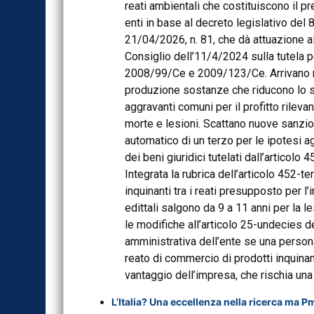
reati ambientali che costituiscono il p
enti in base al decreto legislativo del 8
21/04/2026, n. 81, che dà attuazione a
Consiglio dell’11/4/2024 sulla tutela p
2008/99/Ce e 2009/123/Ce. Arrivano nuo
produzione sostanze che riducono lo str
aggravanti comuni per il profitto rileva
morte e lesioni. Scattano nuove sanzion
automatico di un terzo per le ipotesi a
dei beni giuridici tutelati dall’articol
Integrata la rubrica dell’articolo 452-t
inquinanti tra i reati presupposto per 
edittali salgono da 9 a 11 anni per la 
le modifiche all’articolo 25-undecies d
amministrativa dell’ente se una persona
reato di commercio di prodotti inquinan
vantaggio dell’impresa, che rischia una
L’Italia? Una eccellenza nella ricerca ma Pm