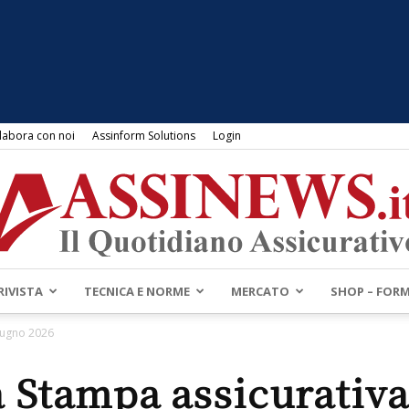
labora con noi
Assinform Solutions
Login
RIVISTA
TECNICA E NORME
MERCATO
SHOP – FOR
Assinews.it
iugno 2026
 Stampa assicurativa