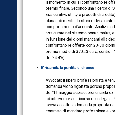
Il momento in cui si confrontano le off
premio finale. Secondo una ricerca di S
assicurativi, utility e prodotti di credi
classe di merito, lo storico dei sinistri
comportamento d’acquisto. Analizzando i
assicurate nel sistema bonus malus, el
in funzione dei giorni mancanti alla de
confrontano le offerte con 23-30 giorni
premio medio di 370,23 euro, contro i 
del 24,4%)
E’ risarcita la perdita di chance
Avvocati: il libero professionista è tenu
domanda viene rigettata perché propos
dell’11 maggio scorso, pronunciata dall
ad intervenire sul ricorso di un legale. 
aveva accolto la domanda proposta da u
contratto di mandato professionale «p