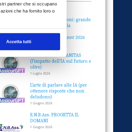
nostri partner che si occupano
ALLE AZIENDE
Notizie sponsorizzate
azioni che ha fornito loro o
Prima Assicurazioni: grande
partecipazione alla
Convention degli
intermediari partner 2026
Accetta tutti
1 Luglio 2026
MAGNIFICA HUMANITAS
(l’impatto dell’IA sul futuro e
oltre)
1 Luglio 2026
L’arte di parlare alle IA (per
ottenere risposte che non
deludono)
1 Giugno 2026
E.N.B.Ass. PROGETTA IL
DOMANI
1 Giugno 2026