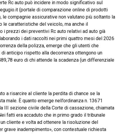
erte Rc auto può incidere in modo significativo sul
egugio.it (portale di comparazione online di prodotti
to), le compagnie assicurative non valutano più soltanto la
 o le caratteristiche del veicolo, ma anche il
 prezzi dei preventivi Rc auto relativi ad auto già
aborando i dati raccolti nei primi quattro mesi del 2026
correnza della polizza, emerge che gli utenti che
 di anticipo rispetto alla decorrenza ottengono un
489,78 euro di chi attende la scadenza (un differenziale
to a risarcire al cliente la perdita di chance se la
ta male. È quanto emerge nell’ordinanza n. 13671
a III sezione civile della Corte di cassazione, chiamata
Nei fatti era accaduto che in primo grado il tribunale
n cliente e volta ad ottenere la risoluzione del
er grave inadempimento», con contestuale richiesta