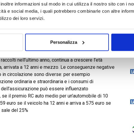
inoltre informazioni sul modo in cui utilizza il nostro sito con i 
D
uano progressivamente a invecchiare, confermando una
icità e social media, i quali potrebbero combinarle con altre inform
essato gran parte del parco circolante nazionale.
lizzo dei loro servizi.
ti di mantenere il proprio veicolo più a lungo, rinviando
e il ciclo di utilizzo. Si tratta di un fenomeno che si
dall’aumento generale dei costi legati alla mobilità
Personalizza
alle spese necessarie per mantenere un’automobile.
econdo uno studio realizzato da Facile.it su un campione
 raccolti nell’ultimo anno, continua a crescere l’età
lia, arrivata a 12 anni e mezzo. Le conseguenze negative
o in circolazione sono diverse: per esempio
nzione ordinaria e straordinaria e i consumi di
 dell’assicurazione può essere influenzato
o, se il premio RC auto medio per un’automobile di 10
 559 euro se il veicolo ha 12 anni e arriva a 575 euro se
io sale del 25%