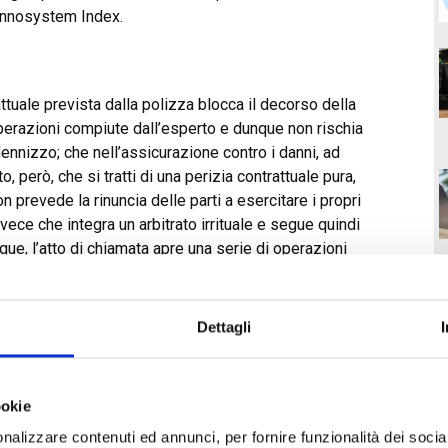
 Innosystem Index.
attuale prevista dalla polizza blocca il decorso della
operazioni compiute dall’esperto e dunque non rischia
ndennizzo; che nell’assicurazione contro i danni, ad
, però, che si tratti di una perizia contrattuale pura,
n prevede la rinuncia delle parti a esercitare i propri
invece che integra un arbitrato irrituale e segue quindi
nque, l’atto di chiamata apre una serie di operazioni
a di prolungato adempimento dell’obbligazione
bile con la valutazione normativa sull’inerzia del titolare
ecorso della prescrizione; si determina invece giorno dopo
Dettagli
e per tutto l’arco delle operazioni. Lo stabiliscono le
con la sentenza n. 11959 del 30/4/2026, che chiarisce
rudenza di legittimità
T
ookie
nalizzare contenuti ed annunci, per fornire funzionalità dei socia