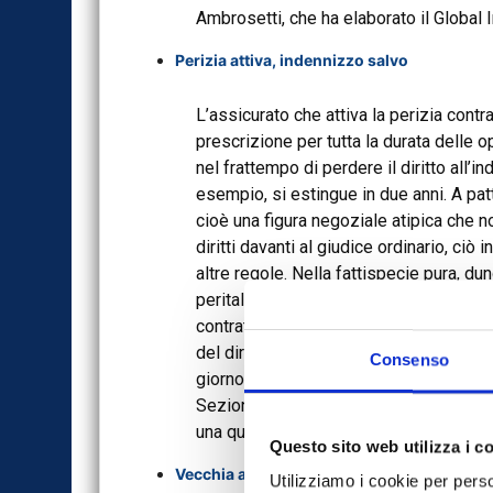
Ambrosetti, che ha elaborato il Global
Perizia attiva, indennizzo salvo
L’assicurato che attiva la perizia contr
prescrizione per tutta la durata delle 
nel frattempo di perdere il diritto all’i
esempio, si estingue in due anni. A patto
cioè una figura negoziale atipica che no
diritti davanti al giudice ordinario, ciò 
altre regole. Nella fattispecie pura, du
peritali che costituiscono una condott
contrattuale: tutto ciò risulta incompati
del diritto, l’unica che giustifica il d
Consenso
giorno un effetto interruttivo del termin
Sezioni unite civili della Cassazione 
una questione controversa nella giurisp
Questo sito web utilizza i c
Vecchia auto, quanto mi costi
Utilizziamo i cookie per perso