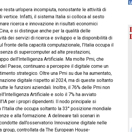
le resta un’opera incompiuta, nonostante le attività di
vertice. Infatti, il sistema Italia si colloca al sesto
are ricerca e innovazione in risultati economici
Cina, e si distingue anche per la qualità delle
ità dei servizi di ricerca e sviluppo e la disponibilità di
l fronte della capacità computazionale, l’Italia occupa il
esenza di supercomputer ad alte prestazioni,
uppo dell’Intelligenza Artificiale. Ma molte Pmi, che
 del Paese, continuano a percepire il digitale come un
timento strategico. Oltre una Pmi su due ha aumentato,
mazione digitale rispetto al 2024, ma di queste soltanto
tte le funzioni aziendali. Inoltre, il 76% delle Pmi non
l’Intelligenza Artificiale e solo il 7% ha avviato
’IA per i propri dipendenti. Il nodo principale si
 l’Italia che occupa soltanto la 33° posizione mondiale
ze e alla formazione. A delineare tali scenari in
 condotte dall’osservatorio Innovazione digitale nelle
ha group, controllata da The European House-