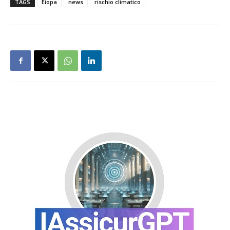
TAGS
Eiopa
news
rischio climatico