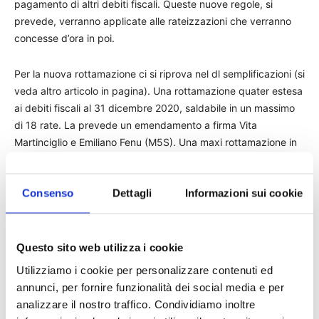
pagamento di altri debiti fiscali. Queste nuove regole, si
prevede, verranno applicate alle rateizzazioni che verranno
concesse d’ora in poi.
Per la nuova rottamazione ci si riprova nel dl semplificazioni (si
veda altro articolo in pagina). Una rottamazione quater estesa
ai debiti fiscali al 31 dicembre 2020, saldabile in un massimo
di 18 rate. La prevede un emendamento a firma Vita
Martinciglio e Emiliano Fenu (M5S). Una maxi rottamazione in
10 anni attivabile dopo l’invio di un prospetto da parte
dell’Agenzia delle entrate, dal quale emerga tutta la posizione
Consenso
Dettagli
Informazioni sui cookie
debitoria dei contribuenti. “Un meccanismo”, spiega
Martinciglio, “che permetterebbe di smaltire parte di quel
magazzino fiscale da 1.100 miliardi di euro accumulato e piu’
volte denunciato dall’Agenzia delle entrate. Il peso
Questo sito web utilizza i cookie
dell’inflazione e le valanghe di atti che stanno per arrivare in
Utilizziamo i cookie per personalizzare contenuti ed
capo ai contribuenti richiedono un intervento deciso e
annunci, per fornire funzionalità dei social media e per
immediato da parte del Governo. Noi continueremo a tutelare
analizzare il nostro traffico. Condividiamo inoltre
chi non ce la fa”.