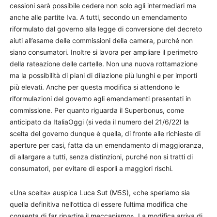
cessioni sarà possibile cedere non solo agli intermediari ma
anche alle partite Iva. A tutti, secondo un emendamento
riformulato dal governo alla legge di conversione del decreto
aiuti all’esame delle commissioni della camera, purché non
siano consumatori. Inoltre si lavora per ampliare il perimetro
della rateazione delle cartelle. Non una nuova rottamazione
ma la possibilità di piani di dilazione più lunghi e per importi
più elevati. Anche per questa modifica si attendono le
riformulazioni del governo agli emendamenti presentati in
commissione. Per quanto riguarda il Superbonus, come
anticipato da ItaliaOggi (si veda il numero del 21/6/22) la
scelta del governo dunque è quella, di fronte alle richieste di
aperture per casi, fatta da un emendamento di maggioranza,
di allargare a tutti, senza distinzioni, purché non si tratti di
consumatori, per evitare di esporli a maggiori rischi.
«Una scelta» auspica Luca Sut (M5S), «che speriamo sia
quella definitiva nell’ottica di essere l’ultima modifica che
consenta di far ripartire il meccanismo». La modifica arriva di