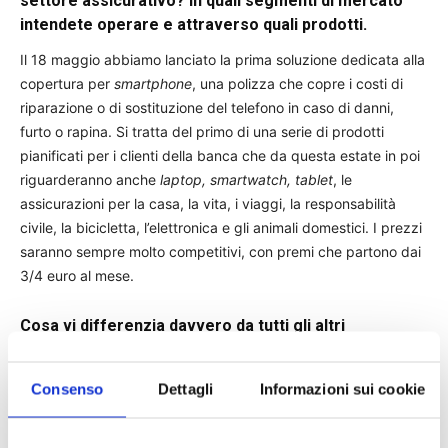
settore assicurativo? In quali segmenti di mercato
intendete operare e attraverso quali prodotti.
Il 18 maggio abbiamo lanciato la prima soluzione dedicata alla
copertura per
smartphone
, una polizza che copre i costi di
riparazione o di sostituzione del telefono in caso di danni,
furto o rapina. Si tratta del primo di una serie di prodotti
pianificati per i clienti della banca che da questa estate in poi
riguarderanno anche
laptop, smartwatch, tablet
, le
assicurazioni per la casa, la vita, i viaggi, la responsabilità
civile, la bicicletta, l’elettronica e gli animali domestici. I prezzi
saranno sempre molto competitivi, con premi che partono dai
3/4 euro al mese.
Cosa vi differenzia davvero da tutti gli altri
competitor già presenti sul mercato?
Sicuramente le caratteristiche dei nostri conti si applicano
Consenso
Dettagli
Informazioni sui cookie
anche a questa nuova offerta:
flessibilità, trasparenza,
convenienza e comodità
di avere tutto sempre a portata di