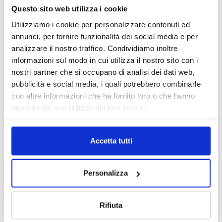
mano nella propria app, con soluzioni attivabili in pochi clic,
Questo sito web utilizza i cookie
sia in fase di apertura che di recesso e reclamo.
Utilizziamo i cookie per personalizzare contenuti ed
L’immediatezza, inoltre, è garantita dal fatto che per
annunci, per fornire funzionalità dei social media e per
acquistare una polizza si passa attraverso il proprio
account
analizzare il nostro traffico. Condividiamo inoltre
N26
con i propri dati già trasmessi in fase di apertura del
informazioni sul modo in cui utilizza il nostro sito con i
conto, risparmiando così molto più tempo. Abbiamo studiato a
nostri partner che si occupano di analisi dei dati web,
fondo il mercato per offrire qualcosa che fosse davvero
pubblicità e social media, i quali potrebbero combinarle
distintivo, N26 è stata una rivoluzione per il sistema bancario
con altre informazioni che ha fornito loro o che hanno
e vogliamo fare altrettanto in quello assicurativo. Siamo
raccolto dal suo utilizzo dei loro servizi.
assolutamente convinti che sia arrivato il momento di
adeguarsi alle esigenze dei clienti e non pretendere che
accada il contrario.
Accetta tutti
© Riproduzione riservata
Personalizza
TAGS
assicurazioni
danni
InsurTech
N26
news
paperless
Polizze
smartphone
Rifiuta