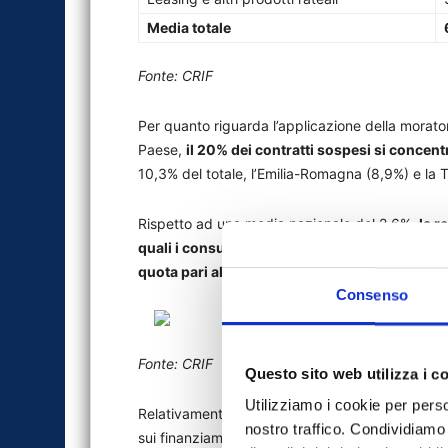
Media totale
Fonte: CRIF
Per quanto riguarda l’applicazione della moratori
Paese,
il 20% dei contratti sospesi si concen
10,3% del totale, l’Emilia-Romagna (8,9%) e la 
Rispetto ad una media nazionale del 2,6%,
la r
quali i consumatori hanno ottenuto la sospensi
quota pari al 3,6% sul totale dei contratti attivi
Consenso
Fonte: CRIF
Questo sito web utilizza i c
Utilizziamo i cookie per perso
Relativamente al comparto
business
, la dinam
nostro traffico. Condividiamo 
sui finanziamenti rateali delle imprese fa emer