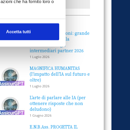
azioni che ha fornito loro o
ALLE AZIENDE
Notizie sponsorizzate
Accetta tutti
Prima Assicurazioni: grande
partecipazione alla
Convention degli
intermediari partner 2026
1 Luglio 2026
MAGNIFICA HUMANITAS
(l’impatto dell’IA sul futuro e
oltre)
1 Luglio 2026
L’arte di parlare alle IA (per
ottenere risposte che non
deludono)
1 Giugno 2026
E.N.B.Ass. PROGETTA IL