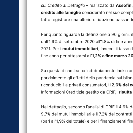
sul Credito al Dettaglio
– realizzato da
Assofin,
credito alle famiglie
considerato nel suo comple
fatto registrare una ulteriore riduzione passando
Per quanto riguarda la definizione a 90 giorni, i
dall’1,9% di settembre 2020 all’1.8% di fine ann
2021. Per i
mutui immobiliari
, invece, il tasso
fine anno per attestarsi all’
1,2% a fine marzo 2
Su questa dinamica ha indubbiamente inciso anc
parzialmente gli effetti della pandemia sui bilanc
riconducibili a privati consumatori,
il 2,6% dei c
Informazioni Creditizie gestito da CRIF,
risulta
Nel dettaglio, secondo l’analisi di CRIF il 4,6% d
9,7% dei mutui immobiliari e il 7,2% dei contratti
(pari all’1,9% del totale) e per i finanziamenti fin