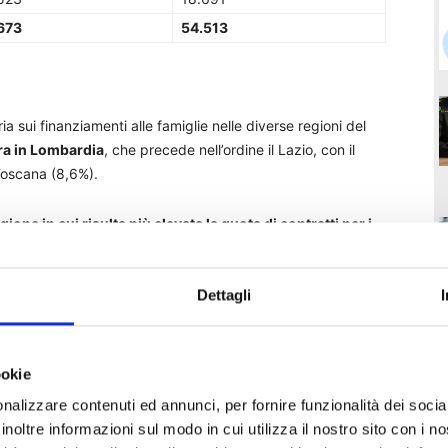
673
54.513
a sui finanziamenti alle famiglie nelle diverse regioni del
tra in Lombardia
, che precede nell’ordine il Lazio, con il
Toscana (8,6%).
egione in cui risulta più elevata la quota di contratti per i
one delle rate risulta essere la Valle d’Aosta, con una
,
che precede le Marche (3,4%) e l’Abruzzo (3,3%).
Dettagli
ookie
nalizzare contenuti ed annunci, per fornire funzionalità dei socia
ica registrata da CRIF circa l’applicazione delle moratorie
inoltre informazioni sul modo in cui utilizza il nostro sito con i 
gere che
il 19,1% dei contratti ha beneficiato della
T