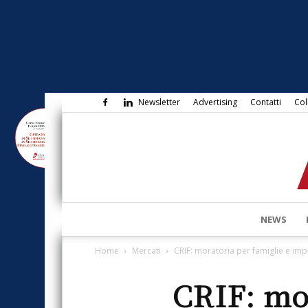
Newsletter
Advertising
Contatti
Col
NEWS
Home
Mercati
CRIF: moratoria per famiglie e imp
CRIF: mo