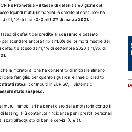
 CRIF e Prometeia
– il
tasso di default
a 90 giorni del
sso (quindi mutui immobiliari e credito al consumo) ha
 dall’1,4% di fine 2020 all’
1,2% di marzo 2021.
l tasso di default del
credito al consumo
è passato
o per scendere ancora fino all’
1.6%
del primo trimestre del
 di default è sceso dall’1,4% di settembre 2020 all’1,3% di
021.
he la moratoria, che ha consentito di mitigare almeno
i delle famiglie: per quanto riguarda le linee di credito
ontratti rateali
contribuiti in EURISC, il Sistema di
D
 essere stato sospeso.
ei mutui immobiliari ha beneficiato della moratoria contro il
 di leasing. Più contenuta l’incidenza per i prestiti personali
alizzati all’acquisto di beni e servizi (0,9%).