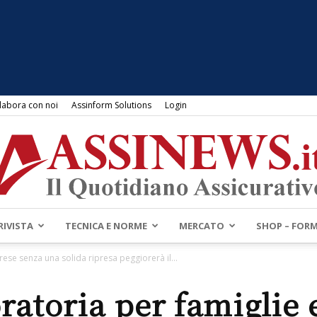
labora con noi
Assinform Solutions
Login
RIVISTA
TECNICA E NORME
MERCATO
SHOP – FOR
Assinews.it
rese senza una solida ripresa peggiorerà il...
ratoria per famiglie 