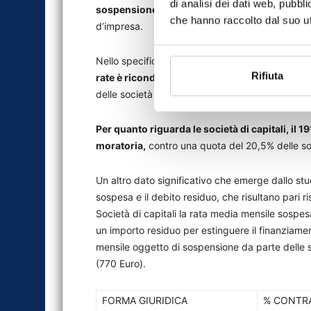
di analisi dei dati web, pubbl
sospensione delle rate
ma anche che ci sono si
che hanno raccolto dal suo uti
d’impresa.
Nello specifico,
quasi 3/4 dei contratti che c
Rifiuta
rate è riconducibile a società di capitali
(il 73,
delle società di persone e dell’1,7% per le ditte I
Per quanto riguarda le società di capitali, il 19
moratoria,
contro una quota del 20,5% delle soci
Un altro dato significativo che emerge dallo stu
sospesa e il debito residuo, che risultano pari 
Società di capitali la rata media mensile sospesa
un importo residuo per estinguere il finanziam
mensile oggetto di sospensione da parte delle so
(770 Euro).
FORMA GIURIDICA
% CONTR