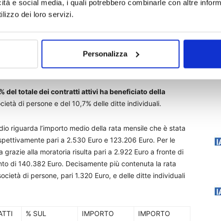
icità e social media, i quali potrebbero combinarle con altre inform
gnificative differenze sulla base della dimensione
lizzo dei loro servizi.
D
omplessivamente hanno ottenuto la sospensione delle
Personalizza
3% per la precisione) a fronte di una quota pari al 23,2%
ndividuali (il restante 1,8% non è attribuibile).
% del totale dei contratti attivi ha beneficiato della
età di persone e del 10,7% delle ditte individuali.
dio riguarda l’importo medio della rata mensile che è stata
rispettivamente pari a 2.530 Euro e 123.206 Euro. Per le
 grazie alla moratoria risulta pari a 2.922 Euro a fronte di
ento di 140.382 Euro. Decisamente più contenuta la rata
cietà di persone, pari 1.320 Euro, e delle ditte individuali
ATTI
% SUL
IMPORTO
IMPORTO