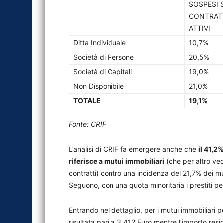
SOSPESI 
CONTRAT
ATTIVI
Ditta Individuale
10,7%
Società di Persone
20,5%
Società di Capitali
19,0%
Non Disponibile
21,0%
TOTALE
19,1%
Fonte: CRIF
L’analisi di CRIF fa emergere anche che
il 41,2
riferisce a mutui immobiliari
(che per altro ved
contratti) contro una incidenza del 21,7% dei mut
Seguono, con una quota minoritaria i prestiti pers
Entrando nel dettaglio, per i mutui immobiliari p
risultata pari a 3.412 Euro mentre l’importo res