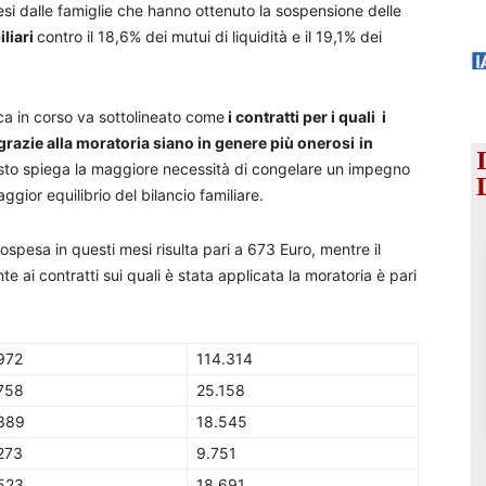
esi dalle famiglie che hanno ottenuto la sospensione delle
liari
contro il 18,6% dei mutui di liquidità e il 19,1% dei
ca in corso va sottolineato come
i contratti per i quali i
azie alla moratoria siano in genere più onerosi
in
to spiega la maggiore necessità di congelare un impegno
aggior equilibrio del bilancio familiare.
spesa in questi mesi risulta pari a 673 Euro, mentre il
te ai contratti sui quali è stata applicata la moratoria è pari
972
114.314
758
25.158
389
18.545
273
9.751
523
18.691