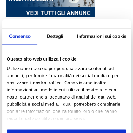
DALLE AZIENDE
Notizie sponsorizzate
Consenso
Dettagli
Informazioni sui cookie
Prima Assicurazioni: grande
partecipazione alla Convention degli
intermediari partner 2026
Questo sito web utilizza i cookie
1 Luglio 2026
Utilizziamo i cookie per personalizzare contenuti ed
MAGNIFICA HUMANITAS (l’impatto
annunci, per fornire funzionalità dei social media e per
dell’IA sul futuro e oltre)
analizzare il nostro traffico. Condividiamo inoltre
1 Luglio 2026
informazioni sul modo in cui utilizza il nostro sito con i
nostri partner che si occupano di analisi dei dati web,
pubblicità e social media, i quali potrebbero combinarle
IL MENSILE ASSINEWS LUGLIO-
con altre informazioni che ha fornito loro o che hanno
AGOSTO 2026
raccolto dal suo utilizzo dei loro servizi.