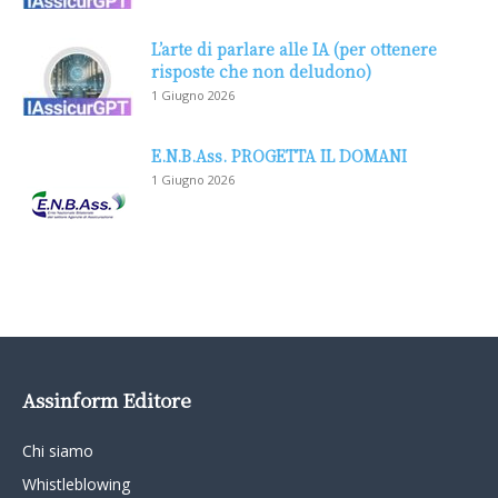
L’arte di parlare alle IA (per ottenere
risposte che non deludono)
1 Giugno 2026
E.N.B.Ass. PROGETTA IL DOMANI
1 Giugno 2026
Assinform Editore
Chi siamo
Whistleblowing