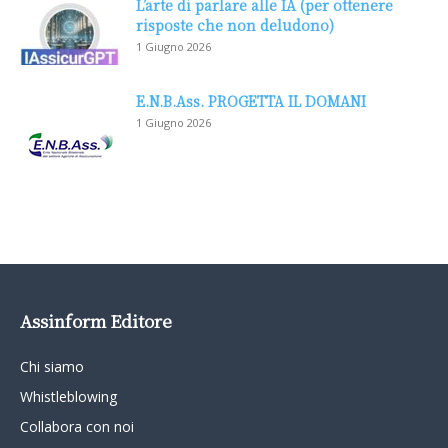
L’arte di parlare alle IA (per ottenere
risposte che non deludono)
1 Giugno 2026
E.N.B.Ass. PROGETTA IL DOMANI
1 Giugno 2026
Assinform Editore
Chi siamo
Whistleblowing
Collabora con noi