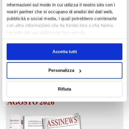
informazioni sul modo in cui utilizza il nostro sito con i
nostri partner che si occupano di analisi dei dati web,
pubblicità e social media, i quali potrebbero combinarle
DALLE AZIENDE
Notizie sponsorizzate
con altre informazioni che ha fornito loro o che hanno
Prima Assicurazioni: grande
raccolto dal suo utilizzo dei loro servizi.
partecipazione alla Convention degli
intermediari partner 2026
1 Luglio 2026
Accetta tutti
MAGNIFICA HUMANITAS (l’impatto
dell’IA sul futuro e oltre)
Personalizza
1 Luglio 2026
Rifiuta
IL MENSILE ASSINEWS LUGLIO-
AGOSTO 2026