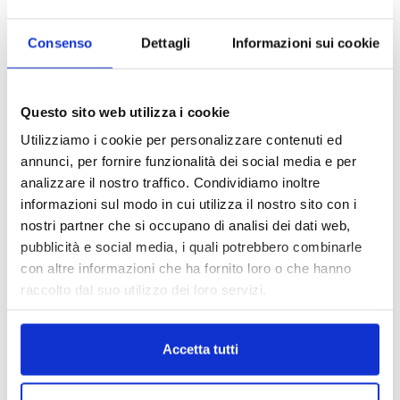
DALLE AZIENDE
Notizie sponsorizzate
Consenso
Dettagli
Informazioni sui cookie
Prima Assicurazioni: grande
partecipazione alla Convention degli
intermediari partner 2026
Questo sito web utilizza i cookie
1 Luglio 2026
Utilizziamo i cookie per personalizzare contenuti ed
annunci, per fornire funzionalità dei social media e per
MAGNIFICA HUMANITAS (l’impatto
dell’IA sul futuro e oltre)
analizzare il nostro traffico. Condividiamo inoltre
1 Luglio 2026
informazioni sul modo in cui utilizza il nostro sito con i
nostri partner che si occupano di analisi dei dati web,
pubblicità e social media, i quali potrebbero combinarle
con altre informazioni che ha fornito loro o che hanno
IL MENSILE ASSINEWS LUGLIO-
raccolto dal suo utilizzo dei loro servizi.
AGOSTO 2026
Accetta tutti