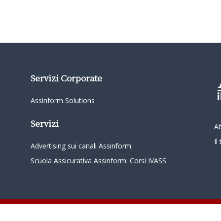
Servizi Corporate
Assinform Solutions
Servizi
A
I
Advertising sui canali Assinform
Scuola Assicurativa Assinform: Corsi IVASS
oordinamento da parte di Class Editori S.p.A. C.F. e P.I. 01233600939 Tutti i diritti riservati