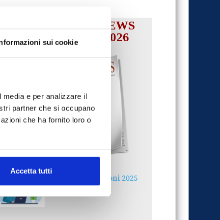
IL MENSILE ASSINEWS
LUGLIO-AGOSTO 2026
Informazioni sui cookie
l media e per analizzare il
nostri partner che si occupano
azioni che ha fornito loro o
Accetta tutti
Reclami e sanzioni 2025
30 Giugno 2026