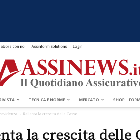
labora con noi
Assinform Solutions
Login
RIVISTA
TECNICA E NORME
MERCATO
SHOP – FOR
Assinews.it
Previdenza
Rallenta la crescita delle Casse
nta la crescita delle