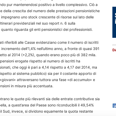
ndo pur mantenendosi positivo a livello complessivo. Ciò a
e della crescita del numero delle prestazioni pensionistiche
he impegnano uno stock crescente di risorse sul lato delle
tinerari previdenziali nel suo report n. 6 sulla
quanto riguarda gli enti pensionistici dei professionisti.
ti riferibili alle Casse evidenziano come il numero di iscritti
 incremento dell’1,4% nell’ultimo anno, a fronte di quasi 391
D
spetto al 2014 (+2,2%), quando erano poco più di 382 mila.
nsioni erogate rispetto al numero di iscritti ha
nsionati, che oggi è pari a 4,14 rispetto a 4,17 del 2014, ma
spetto al sistema pubblico) sia per il costante apporto di
e «giovani» attraversano tuttora una fase «di accumulo» e
nsioni in misura più accentuata.
trano le quote più rilevanti sia delle entrate contributive sia
ella, a quest’area del Paese sono riconducibili il 49,54%
 e il Sud, invece, si dividono equamente la quota restante