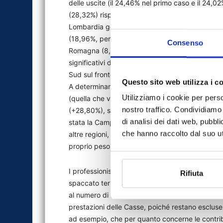
delle uscite (il 24,46% nel primo caso e il 24,0
(28,32%) rispetto al Centro (22,14%). Più nel det
Lombardia generano quasi un quinto del monte d
(18,96%, per oltre 1,613 miliardi di euro), seguit
Consenso
Romagna (8,31%), Campania (8,23%) e Veneto (8
significativi disponibile nel database), si può o
Sud sul fronte delle entrate, con un incremento 
Questo sito web utilizza i c
A determinare il trend è stato soprattutto l’incr
Utilizziamo i cookie per perso
(quella che va dal 2001 al 2005), che ha raggiu
nostro traffico. Condividiamo 
(+28,80%), salvo stabilizzarsi dal 2006 in poi al
di analisi dei dati web, pubbl
stata la Campania ad avere accresciuto il propri
che hanno raccolto dal suo uti
altre regioni, con una crescita di 1,35 punti per
proprio peso percentuale.
I professionisti lombardi pagano di più in assol
Rifiuta
spaccato territoriale riferito a entrate contribut
al numero di iscritti e pensioni erogate (che tu
prestazioni delle Casse, poiché restano escluse 
ad esempio, che per quanto concerne le contribuz