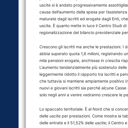
uscite si è andato progressivamente assottiglia
causa dell’aumento della spesa per l’assistenza 
maturate dagli iscritti ed erogate dagli Enti, c
uscite. È quanto mette in luce il Centro Studi di I
regionalizzazione del bilancio previdenziale per 
Crescono gli iscritti ma anche le prestazioni. I da
abbia superato quota 1,6 milioni, registrando un
mila pensioni erogate, anch’esse in crescita ri
L’aumento tendenzialmente più sostenuto delle pe
leggermente ridotto il rapporto tra iscritti e pe
che tuttavia si mantiene ampiamente positivo (ri
nuovi e giovani iscritti sia perché alcune Cass
solo negli anni a venire vedranno crescere le pe
Lo spaccato territoriale. È al Nord che si concen
delle uscite per prestazioni. Come mostra la tab
delle entrate e il 51,52% delle uscite; il Centro