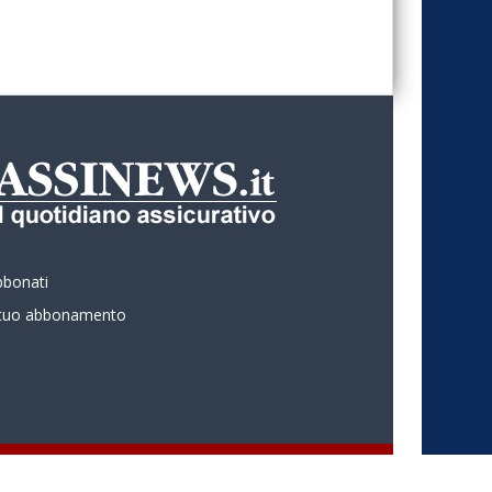
bbonati
l tuo abbonamento
 ASSINEWS.it Copyright © Nume reg 723/2009 ISSN 2499-4170