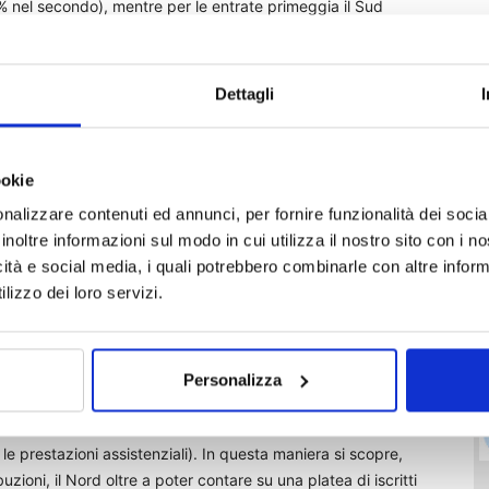
2% nel secondo), mentre per le entrate primeggia il Sud
taglio, le contribuzioni che provengono dagli iscritti della
elle entrate 2015 relative alle Casse privatizzate
e da Lazio (11,52%, pari a 980 milioni di euro), Emilia
Dettagli
,2%). Rispetto ai valori del 2001 (primo anno con dati
sservare come in questi anni sia aumentato il contributo del
di quasi 4 punti percentuali (dal 24,67% al 28,32% attuale).
ookie
emento percentuale delle entrate nella prima fase di analisi
nalizzare contenuti ed annunci, per fornire funzionalità dei socia
nto un +51,25%, a fronte di valori più contenuti del Nord
inoltre informazioni sul modo in cui utilizza il nostro sito con i 
lineandosi al trend nazionale. Sempre in questi termini, è
icità e social media, i quali potrebbero combinarle con altre inform
o contributo alle entrate più di quanto fatto registrare dalle
lizzo dei loro servizi.
centuali mentre la Lombardia ha visto calare di 3 punti il
uto. Per tracciare un quadro ancora più chiaro dello
Personalizza
ive e uscite per prestazioni, occorre correlare questi valori
ttavia rappresentano soltanto una parte della spesa per
le prestazioni assistenziali). In questa maniera si scopre,
ioni, il Nord oltre a poter contare su una platea di iscritti