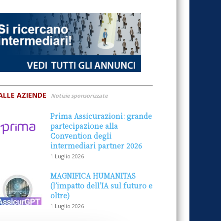
ALLE AZIENDE
Notizie sponsorizzate
Prima Assicurazioni: grande
partecipazione alla
Convention degli
intermediari partner 2026
1 Luglio 2026
MAGNIFICA HUMANITAS
(l’impatto dell’IA sul futuro e
oltre)
1 Luglio 2026