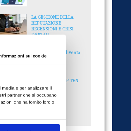
LA GESTIONE DELLA
REPUTAZIONE.
RECENSIONI E CRISI
DIGITALI
30 Giugno 2026
Il “Modulo CAI” diventa
Informazioni sui cookie
digitale
30 Giugno 2026
PREMI 2025. I TOP TEN
30 Giugno 2026
l media e per analizzare il
nostri partner che si occupano
azioni che ha fornito loro o
UTTI GLI ARTICOLI DEL MESE