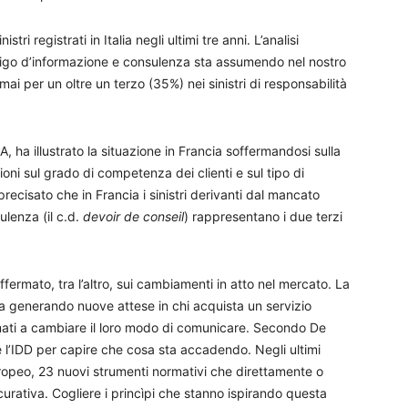
ri registrati in Italia negli ultimi tre anni. L’analisi
ligo d’informazione e consulenza sta assumendo nel nostro
 per un oltre un terzo (35%) nei sinistri di responsabilità
A, ha illustrato la situazione in Francia soffermandosi sulla
ioni sul grado di competenza dei clienti e sul tipo di
ecisato che in Francia i sinistri derivanti dal mancato
ulenza (il c.d.
devoir de conseil
) rappresentano i due terzi
soffermato, tra l’altro, sui cambiamenti in atto nel mercato. La
ta generando nuove attese in chi acquista un servizio
amati a cambiare il loro modo di comunicare. Secondo De
l’IDD per capire che cosa sta accadendo. Negli ultimi
 europeo, 23 nuovi strumenti normativi che direttamente o
curativa. Cogliere i princìpi che stanno ispirando questa