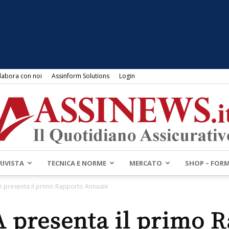
labora con noi
Assinform Solutions
Login
RIVISTA
TECNICA E NORME
MERCATO
SHOP – FOR
Assinews.it
IA presenta il primo Rapporto Annuale
A presenta il primo 