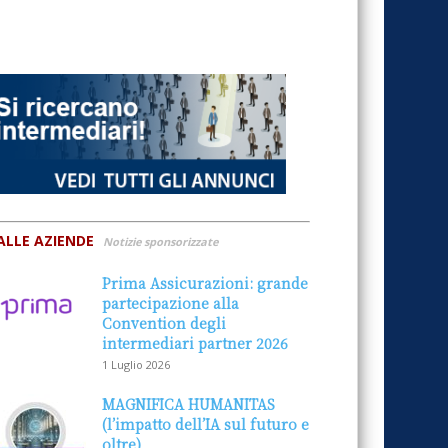
ALLE AZIENDE
Notizie sponsorizzate
Prima Assicurazioni: grande
partecipazione alla
Convention degli
intermediari partner 2026
1 Luglio 2026
MAGNIFICA HUMANITAS
(l’impatto dell’IA sul futuro e
oltre)