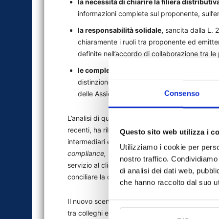
la necessità di chiarire la filiera distributiv
informazioni complete sul proponente, sull’em
la responsabilità solidale,
sancita dalla L. 
chiaramente i ruoli tra proponente ed emitten
definite nell’accordo di collaborazione tra le 
le complessità introdotte dalla direttiva
sul
distinzione tra execution only e consulenza)
Consenso
delle Assicurazioni Private, che potrebbe es
L’analisi di quanto emerso nel primo anno di att
recenti, ha rilevato Michaud, la normativa si è fat
Questo sito web utilizza i c
intermediari e più tutelante per gli assicurati.
Utilizziamo i cookie per perso
compliance,
rubando spazio al tempo che potre
nostro traffico. Condividiamo 
servizio al cliente, anche per una migliore assis
di analisi dei dati web, pubbl
conciliare la corretta applicazione delle norme c
che hanno raccolto dal suo uti
Il nuovo scenario, secondo Michaud, pone agli i
tra colleghi e con le compagnie; introdurre nuov