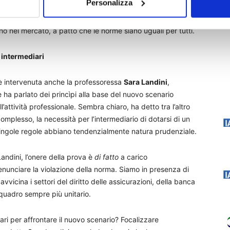
Personalizza
 questo il CESIA potrà dare un contributo d’idee e proposte.
D
intermediario potrà far valere meglio la propria
rano nel mercato, a patto che le norme siano uguali per tutti.
i intermediari
è intervenuta anche la professoressa
Sara Landini
,
ha parlato dei princìpi alla base del nuovo scenario
’attività professionale. Sembra chiaro, ha detto tra l’altro
omplesso, la necessità per l’intermediario di dotarsi di un
e singole regole abbiano tendenzialmente natura prudenziale.
ndini, l’onere della prova è
di fatto
a carico
 denunciare la violazione della norma. Siamo in presenza di
vicina i settori del diritto delle assicurazioni, della banca
quadro sempre più unitario.
ri per affrontare il nuovo scenario? Focalizzare