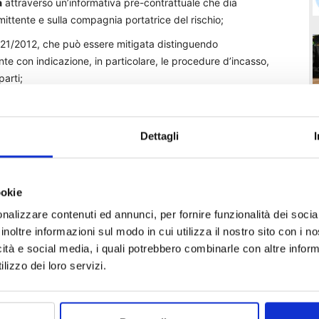
a
attraverso un’informativa pre-contrattuale che dia
ittente e sulla compagnia portatrice del rischio;
221/2012, che può essere mitigata distinguendo
te con indicazione, in particolare, le procedure d’incasso,
parti;
la distribuzione dei prodotti assicurativi (per esempio, la
 e la mancata integrazione della L.221/2012 nel Codice
Dettagli
sere fonte di ambiguità.
ività del CESIA porta ad alcune considerazioni. Negli anni
ta più cogente e restrittiva rispetto all’attività degli
ookie
 Le nuove disposizioni impongono di dedicare più tempo alla
nalizzare contenuti ed annunci, per fornire funzionalità dei socia
bbe invece essere dedicato ad una maggiore efficacia nel
inoltre informazioni sul modo in cui utilizza il nostro sito con i 
tenza. La filiera distributiva va insomma ripensata per
icità e social media, i quali potrebbero combinarle con altre inform
on il tempo da dedicare alla relazione con il cliente.
lizzo dei loro servizi.
T
ntermediari diverse esigenze: una collaborazione più forte
e regole di condotta ed essere propositivi verso i