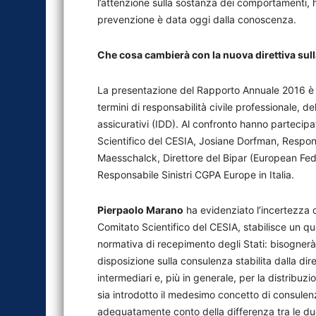
l’attenzione sulla sostanza dei comportamenti, 
prevenzione è data oggi dalla conoscenza.
Che cosa cambierà con la nuova direttiva sull
La presentazione del Rapporto Annuale 2016 è 
termini di responsabilità civile professionale, d
assicurativi (IDD). Al confronto hanno parteci
Scientifico del CESIA, Josiane Dorfman, Respon
Maesschalck, Direttore del Bipar (European Fede
Responsabile Sinistri CGPA Europe in Italia.
Pierpaolo Marano
ha evidenziato l’incertezza d
Comitato Scientifico del CESIA, stabilisce un q
normativa di recepimento degli Stati: bisognerà 
disposizione sulla consulenza stabilita dalla dir
intermediari e, più in generale, per la distribuzi
sia introdotto il medesimo concetto di consulenz
adeguatamente conto della differenza tra le due