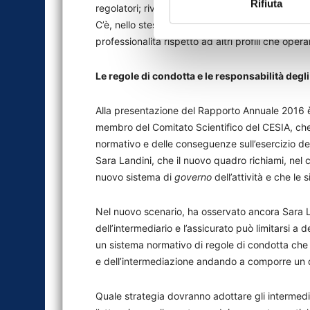
Rifiuta
regolatori; rivedere i modelli organizzativi. Su
C’è, nello stesso tempo, anche un’opportunità: l’
professionalità rispetto ad altri profili che ope
Le regole di condotta e le responsabilità degl
Alla presentazione del Rapporto Annuale 2016 
membro del Comitato Scientifico del CESIA, che 
normativo e delle conseguenze sull’esercizio dell
Sara Landini, che il nuovo quadro richiami, nel c
nuovo sistema di
governo
dell’attività e che l
Nel nuovo scenario, ha osservato ancora Sara La
dell’intermediario e l’assicurato può limitarsi a
un sistema normativo di regole di condotta che av
e dell’intermediazione andando a comporre un 
Quale strategia dovranno adottare gli intermedia