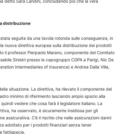
ha detto Sara Landini, concludendo poi che la vera
a distribuzione
stata seguita da una tavola rotonda sulle conseguenze, in
ella nuova direttiva europea sulla distribuzione dei prodotti
pato il professor Pierpaolo Marano, componente del Comitato
sabile Sinistri presso la capogruppo CGPA a Parigi, Nic De
ration Intermediaries of Insurance) e Andrea Dalla Villa,
ella situazione. La direttiva, ha rilevato il componente del
uadro minimo di riferimento lasciando ampio spazio alla
quindi vedere che cosa farà il legislatore italiano. La
ettiva, ha osservato, è sicuramente insidiosa per gli
one assicurativa. C’è il rischio che nelle assicurazioni danni
a adottato per i prodotti finanziari senza tener
 fattispecie.