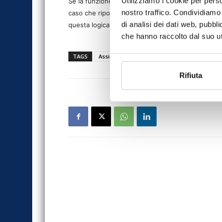
Utilizziamo i cookie per perso
Se la funzione delle assicurazioni è quella di tutel
nostro traffico. Condividiamo 
caso
che riportiamo in questo articolo, non semb
di analisi dei dati web, pubbl
questa logica.
che hanno raccolto dal suo uti
TAGS
Assinews rivista
assinews265
Rifiuta