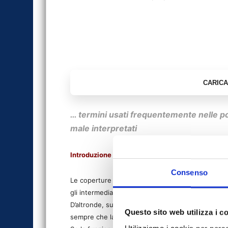
… termini usati frequentemente
nelle p
male interpretati
Introduzione all’articolo
Consenso
Le coperture sulla tutela della persona, in caso d
gli
intermediari.
D’altronde, sulla salute non si scherza e quando 
Questo sito web utilizza i c
sempre che la polizza sia adeguata e tutto fili
lis