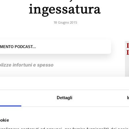
ingessatura
18 Giugno 2015
olizze infortuni e spesso
Dettagli
i
sinistro sono spesso fonte di preoccupazione per
un
cliente incappa in un infortunio o una malattia ci si
augura
ookie
cio…