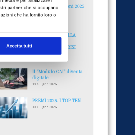
l media e per analizzare il
Reclami e sanzioni 2025
nostri partner che si occupano
30 Giugno 2026
azioni che ha fornito loro o
LA GESTIONE DELLA
REPUTAZIONE.
Accetta tutti
RECENSIONI E CRISI
DIGITALI
30 Giugno 2026
Il “Modulo CAI” diventa
digitale
30 Giugno 2026
PREMI 2025. I TOP TEN
30 Giugno 2026