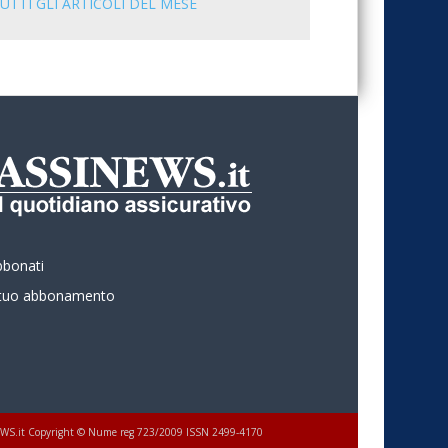
UTTI GLI ARTICOLI DEL MESE
bbonati
l tuo abbonamento
 ASSINEWS.it Copyright © Nume reg 723/2009 ISSN 2499-4170