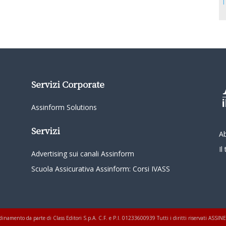
T
Servizi Corporate
Assinform Solutions
Servizi
A
I
Advertising sui canali Assinform
Scuola Assicurativa Assinform: Corsi IVASS
oordinamento da parte di Class Editori S.p.A. C.F. e P.I. 01233600939 Tutti i diritti riservati