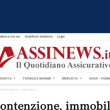
labora con noi
Assinform Solutions
Login
RIVISTA
TECNICA E NORME
MERCATO
SHOP – FOR
Assinews.it
obilizzazione, ingessatura
contenzione, immobil