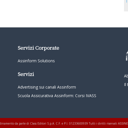
T
Servizi Corporate
Assinform Solutions
Servizi
A
I
Advertising sui canali Assinform
Scuola Assicurativa Assinform: Corsi IVASS
oordinamento da parte di Class Editori S.p.A. C.F. e P.I. 01233600939 Tutti i diritti riservati