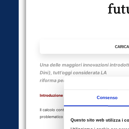
fut
Una delle maggiori innovazioni introdott
Dini), tutt’oggi considerata LA
riforma per i suoi contenuti altamente in
Introduzione all’articolo
Consenso
Il calcolo contributivo dovrebbe rappresentare la 
problematico futuro
della previdenza, connotato d
Questo sito web utilizza i c