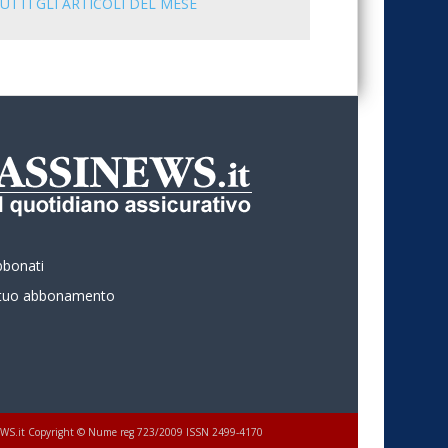
UTTI GLI ARTICOLI DEL MESE
bbonati
l tuo abbonamento
 ASSINEWS.it Copyright © Nume reg 723/2009 ISSN 2499-4170