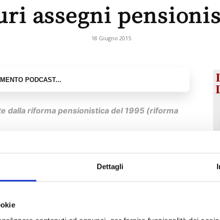
uri assegni pensionis
18 Giugno 2015
e dalla riforma pensionistica del 1995 (riforma
novativi, è il calcolo contributivo
Dettagli
garanzia di
sostenibilità del sistema pensionistico nel
a squilibri demografici e tassi
ridotti di sviluppo economico.
ookie