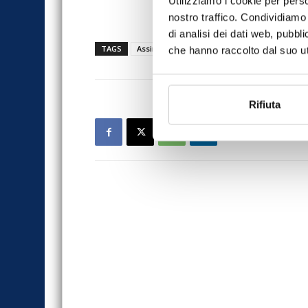
Utilizziamo i cookie per perso
nostro traffico. Condividiamo 
di analisi dei dati web, pubbl
TAGS
Assinews rivista
assinews265
che hanno raccolto dal suo uti
Rifiuta