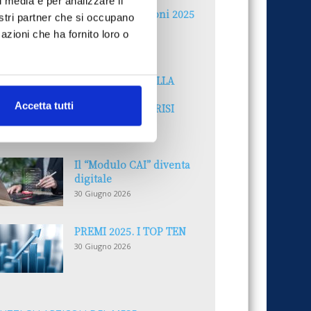
l media e per analizzare il
Reclami e sanzioni 2025
nostri partner che si occupano
30 Giugno 2026
azioni che ha fornito loro o
LA GESTIONE DELLA
REPUTAZIONE.
Accetta tutti
RECENSIONI E CRISI
DIGITALI
30 Giugno 2026
Il “Modulo CAI” diventa
digitale
30 Giugno 2026
PREMI 2025. I TOP TEN
30 Giugno 2026