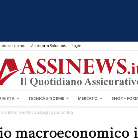
labora con noi
Assinform Solutions
Login
RIVISTA
TECNICA E NORME
MERCATO
SHOP – FOR
Assinews.it
 italiano e i futuri assegni pensionistici
io macroeconomico it