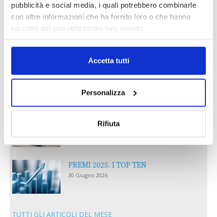
pubblicità e social media, i quali potrebbero combinarle
con altre informazioni che ha fornito loro o che hanno
Reclami e sanzioni 2025
raccolto dal suo utilizzo dei loro servizi.
30 Giugno 2026
Accetta tutti
LA GESTIONE DELLA REPUTAZIONE.
RECENSIONI E CRISI DIGITALI
30 Giugno 2026
Personalizza
Il “Modulo CAI” diventa digitale
Rifiuta
30 Giugno 2026
PREMI 2025. I TOP TEN
30 Giugno 2026
TUTTI GLI ARTICOLI DEL MESE