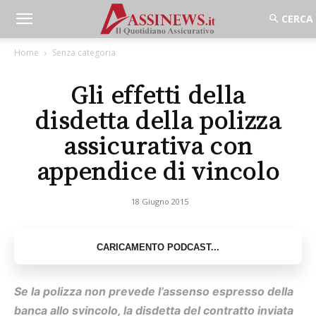
Home
Senza categoria
Gli effetti della
disdetta della polizza
assicurativa con
appendice di vincolo
18 Giugno 2015
Se la polizza non prevede l’assenso espresso
della
banca allo svincolo, la disdetta del contratto
inviata