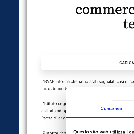
commerci
t
L’ISVAP informa che sono stati segnalati casi di 
r.c. auto contraffatte riportanti la denominazione
L’Istituto segnala che Hugo Insurance S.A., con s
Consenso
abilitata ad operare in Italia in regime di libera pr
Paese di origine, né abilitata in Italia, al rilascio 
Questo sito web utilizza i c
L’Autorità richiama quindi l’attenzione degli utenti 