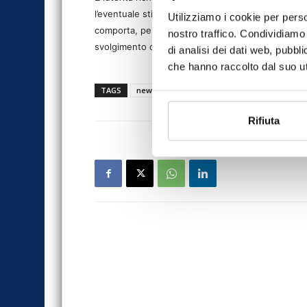
l’eventuale stipulazione di polizze r.c. auto ripo
Utilizziamo i cookie per perso
comporta, per i contraenti, l’insussistenza della c
nostro traffico. Condividiamo 
svolgimento di un’attività non consentita dalle vi
di analisi dei dati web, pubbl
che hanno raccolto dal suo uti
TAGS
news
Rifiuta