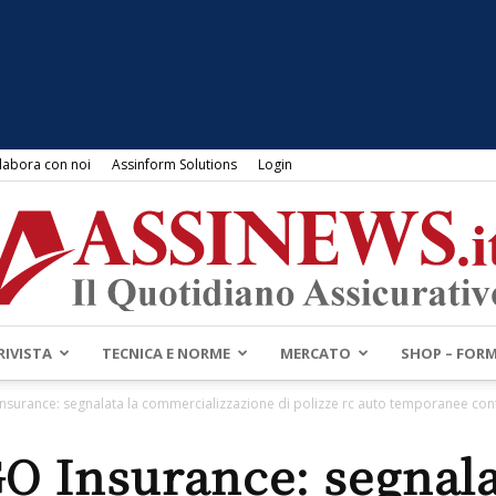
labora con noi
Assinform Solutions
Login
RIVISTA
TECNICA E NORME
MERCATO
SHOP – FOR
Assinews.it
surance: segnalata la commercializzazione di polizze rc auto temporanee cont
 Insurance: segnala