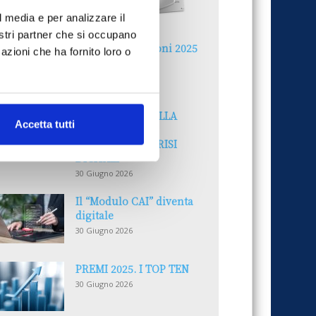
l media e per analizzare il
nostri partner che si occupano
Reclami e sanzioni 2025
azioni che ha fornito loro o
30 Giugno 2026
LA GESTIONE DELLA
Accetta tutti
REPUTAZIONE.
RECENSIONI E CRISI
DIGITALI
30 Giugno 2026
Il “Modulo CAI” diventa
digitale
30 Giugno 2026
PREMI 2025. I TOP TEN
30 Giugno 2026