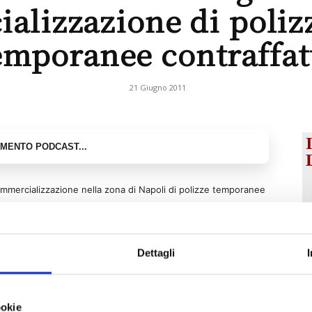
alizzazione di polizz
emporanee contraffat
21 Giugno 2011
commercializzazione nella zona di Napoli di polizze temporanee
 sociale di
HUGO INSURANCE S.A.
ede legale in 74, rue de Merl, Lussemburgo, sebbene risulti
Dettagli
estazione di servizi in alcuni rami danni, non è autorizzata nel
di coperture assicurative r.c. auto (ramo 10).
ookie
e di chi rilascia tali coperture assicurative sul fatto che