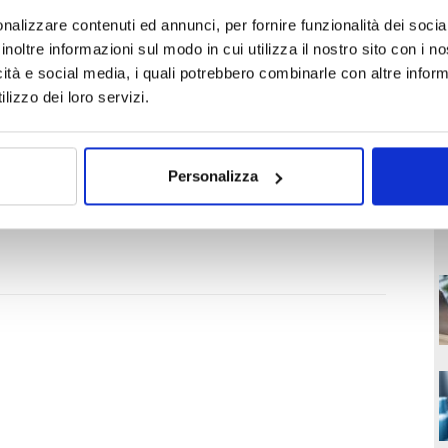
rtanti la denominazione sociale di Hugo Insurance S.A.
nalizzare contenuti ed annunci, per fornire funzionalità dei socia
opertura assicurativa e, per coloro che le rilasciano, lo
inoltre informazioni sul modo in cui utilizza il nostro sito con i 
genti disposizioni normative.
icità e social media, i quali potrebbero combinarle con altre inform
lizzo dei loro servizi.
Personalizza