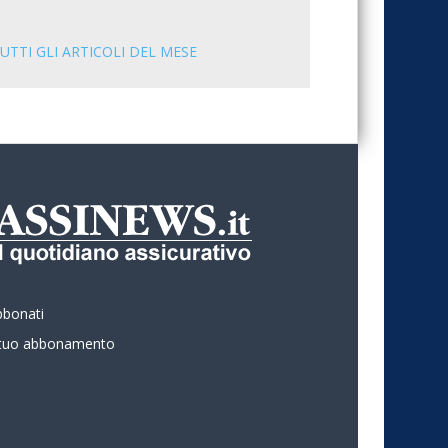
UTTI GLI ARTICOLI DEL MESE
bbonati
l tuo abbonamento