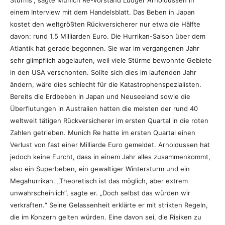
Sturms“, sagte Munich Re-Vorstand Ludger Arnoldussen in
einem Interview mit dem Handelsblatt. Das Beben in Japan
kostet den weltgrößten Rückversicherer nur etwa die Hälfte
davon: rund 1,5 Milliarden Euro. Die Hurrikan-Saison über dem
Atlantik hat gerade begonnen. Sie war im vergangenen Jahr
sehr glimpflich abgelaufen, weil viele Stürme bewohnte Gebiete
in den USA verschonten. Sollte sich dies im laufenden Jahr
ändern, wäre dies schlecht für die Katastrophenspezialisten.
Bereits die Erdbeben in Japan und Neuseeland sowie die
Überflutungen in Australien hatten die meisten der rund 40
weltweit tätigen Rückversicherer im ersten Quartal in die roten
Zahlen getrieben. Munich Re hatte im ersten Quartal einen
Verlust von fast einer Milliarde Euro gemeldet. Arnoldussen hat
jedoch keine Furcht, dass in einem Jahr alles zusammenkommt,
also ein Superbeben, ein gewaltiger Wintersturm und ein
Megahurrikan. „Theoretisch ist das möglich, aber extrem
unwahrscheinlich“, sagte er. „Doch selbst das würden wir
verkraften.“ Seine Gelassenheit erklärte er mit strikten Regeln,
die im Konzern gelten würden. Eine davon sei, die Risiken zu