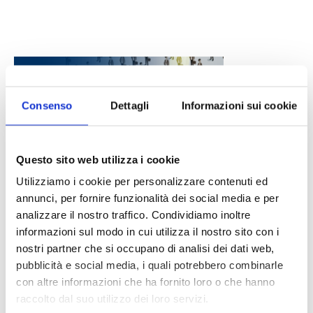
Consenso
Dettagli
Informazioni sui cookie
Questo sito web utilizza i cookie
DALLE AZIENDE
Notizie sponsorizzate
Utilizziamo i cookie per personalizzare contenuti ed
annunci, per fornire funzionalità dei social media e per
Prima Assicurazioni: grande
analizzare il nostro traffico. Condividiamo inoltre
partecipazione alla Convention degli
intermediari partner 2026
informazioni sul modo in cui utilizza il nostro sito con i
1 Luglio 2026
nostri partner che si occupano di analisi dei dati web,
pubblicità e social media, i quali potrebbero combinarle
MAGNIFICA HUMANITAS (l’impatto
con altre informazioni che ha fornito loro o che hanno
dell’IA sul futuro e oltre)
raccolto dal suo utilizzo dei loro servizi.
1 Luglio 2026