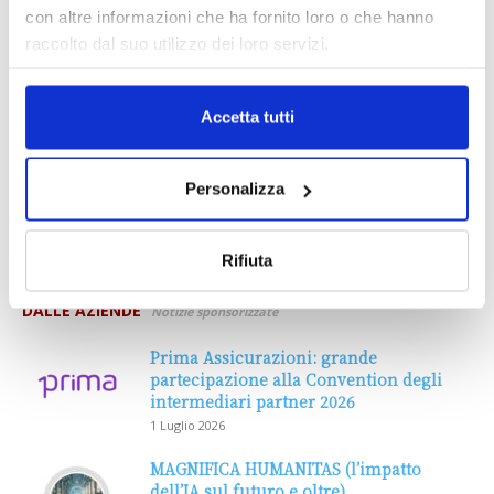
con altre informazioni che ha fornito loro o che hanno
raccolto dal suo utilizzo dei loro servizi.
Accetta tutti
Personalizza
Rifiuta
DALLE AZIENDE
Notizie sponsorizzate
Prima Assicurazioni: grande
partecipazione alla Convention degli
intermediari partner 2026
1 Luglio 2026
MAGNIFICA HUMANITAS (l’impatto
dell’IA sul futuro e oltre)