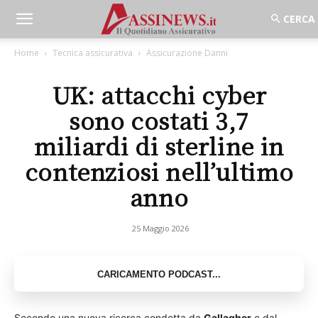
Home
Tecnica assicurativa
Assicurazione Danni
UK: attacchi cyber
sono costati 3,7
miliardi di sterline in
contenziosi nell’ultimo
anno
25 Maggio 2026
Secondo una nuova ricerca condotta da
Gallagher
e dal