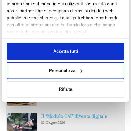
informazioni sul modo in cui utilizza il nostro sito con i
nostri partner che si occupano di analisi dei dati web,
pubblicità e social media, i quali potrebbero combinarle
con altre informazioni che ha fornito loro o che hanno
raccolto dal suo utilizzo dei loro servizi.
Accetta tutti
Reclami e sanzioni 2025
30 Giugno 2026
Personalizza
LA GESTIONE DELLA REPUTAZIONE.
Rifiuta
RECENSIONI E CRISI DIGITALI
30 Giugno 2026
Il “Modulo CAI” diventa digitale
30 Giugno 2026