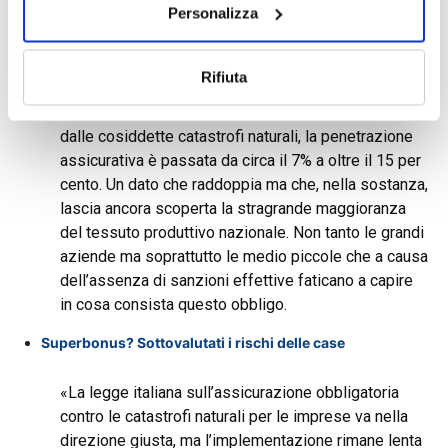
Personalizza
lusso
A poco più di un anno dall’entrata in vigore
Rifiuta
dell’obbligo assicurativo per le imprese di stipulare
una polizza che protegga l’azienda e i suoi beni
dalle cosiddette catastrofi naturali, la penetrazione
assicurativa è passata da circa il 7% a oltre il 15 per
cento. Un dato che raddoppia ma che, nella sostanza,
lascia ancora scoperta la stragrande maggioranza
del tessuto produttivo nazionale. Non tanto le grandi
aziende ma soprattutto le medio piccole che a causa
dell’assenza di sanzioni effettive faticano a capire
in cosa consista questo obbligo.
Superbonus? Sottovalutati i rischi delle case
«La legge italiana sull’assicurazione obbligatoria
contro le catastrofi naturali per le imprese va nella
direzione giusta, ma l’implementazione rimane lenta