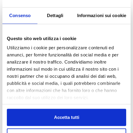
globale e lo stesso del Pil europeo, mentre «solo il
2% dei proventi di questo fenomeno viene
Consenso
Dettagli
Informazioni sui cookie
confiscato».
Generali, Martorana lascia Cambio agli investimenti
Questo sito web utilizza i cookie
Entrato nell’orbita di Trieste nel 2013, Francesco
Utilizziamo i cookie per personalizzare contenuti ed
Martorana, dal 2021 group chief investment officer
annunci, per fornire funzionalità dei social media e per
delle Generali, ha dato le dimissioni. Il manager, che
analizzare il nostro traffico. Condividiamo inoltre
non fa parte del group management committee
informazioni sul modo in cui utilizza il nostro sito con i
(GMC) ma è una riporto diretto del general manager
nostri partner che si occupano di analisi dei dati web,
Marco Sesana, uscirà a stretto giro, già a inizio
pubblicità e social media, i quali potrebbero combinarle
giugno, per intraprendere una nuova avventura
con altre informazioni che ha fornito loro o che hanno
professionale.
raccolto dal suo utilizzo dei loro servizi.
Accetta tutti
Assicurazioni. Dove la polizza contro le catastrofi è un