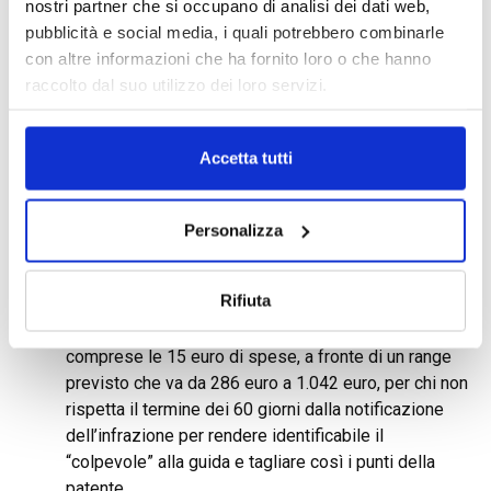
nostri partner che si occupano di analisi dei dati web,
Patente a punti, stop ai dati fino alla definizione del
pubblicità e social media, i quali potrebbero combinarle
ricorso
con altre informazioni che ha fornito loro o che hanno
raccolto dal suo utilizzo dei loro servizi.
Non c’è nessun obbligodi comunicare i dati di chi era
alla guida dell’auto – finita nel mirino di chi ha
rilevato l’infrazione con conseguente verbale contro
Accetta tutti
il quale si è fatto ricorso – fino a quando l’eventuale
opposizionenon viene definita. E solo nel caso di
esito negativo scattano i 60 giorni di tempo per
Personalizza
rendere note le generalità di chi era al volante. La
Corte di Cassazione, con la sentenza 13604/2026,
Rifiuta
ha così dato partita vinta al proprietario dell’auto,
costretto a pagare una sanzione di 301 euro
comprese le 15 euro di spese, a fronte di un range
previsto che va da 286 euro a 1.042 euro, per chi non
rispetta il termine dei 60 giorni dalla notificazione
dell’infrazione per rendere identificabile il
“colpevole” alla guida e tagliare così i punti della
patente.