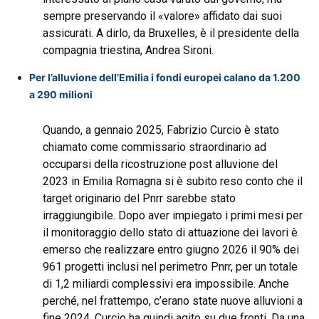
sempre preservando il «valore» affidato dai suoi
assicurati. A dirlo, da Bruxelles, è il presidente della
compagnia triestina, Andrea Sironi.
Per l’alluvione dell’Emilia i fondi europei calano da 1.200
a 290 milioni
Quando, a gennaio 2025, Fabrizio Curcio è stato
chiamato come commissario straordinario ad
occuparsi della ricostruzione post alluvione del
2023 in Emilia Romagna si è subito reso conto che il
target originario del Pnrr sarebbe stato
irraggiungibile. Dopo aver impiegato i primi mesi per
il monitoraggio dello stato di attuazione dei lavori è
emerso che realizzare entro giugno 2026 il 90% dei
961 progetti inclusi nel perimetro Pnrr, per un totale
di 1,2 miliardi complessivi era impossibile. Anche
perché, nel frattempo, c’erano state nuove alluvioni a
fine 2024. Curcio ha quindi agito su due fronti. Da una