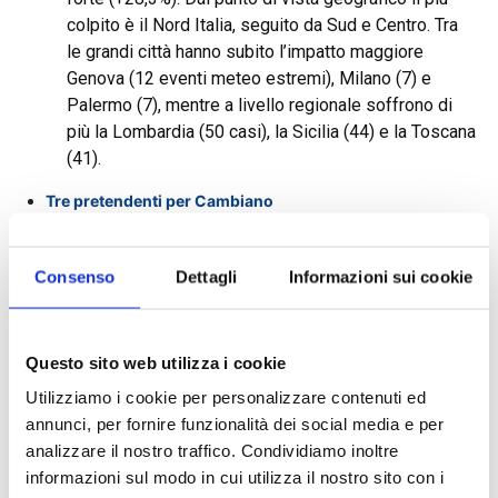
colpito è il Nord Italia, seguito da Sud e Centro. Tra
le grandi città hanno subito l’impatto maggiore
Genova (12 eventi meteo estremi), Milano (7) e
Palermo (7), mentre a livello regionale soffrono di
più la Lombardia (50 casi), la Sicilia (44) e la Toscana
(41).
Tre pretendenti per Cambiano
Bcc Iccrea, Cassa Centrale e Athora, società
Consenso
Dettagli
Informazioni sui cookie
assicurativa che fa capo ad Apollo, sono in shortlist
per aggiudicarsi il 10-20% di Banca Cambiano 1884
spa. L’ingresso avverrà con un aumento di capitale
Questo sito web utilizza i cookie
da circa 20 milioni da parte di chi compra e a cui
spetterà un posto in cda.
Utilizziamo i cookie per personalizzare contenuti ed
annunci, per fornire funzionalità dei social media e per
analizzare il nostro traffico. Condividiamo inoltre
informazioni sul modo in cui utilizza il nostro sito con i