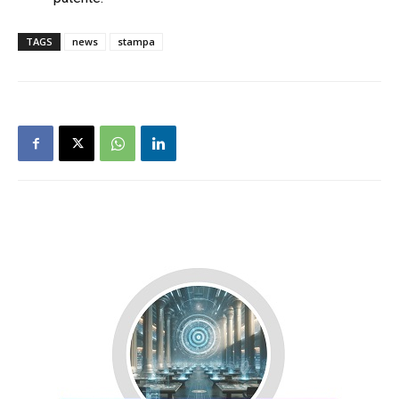
TAGS
news
stampa