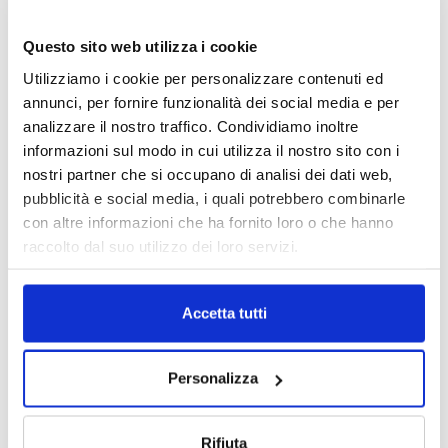
Questo sito web utilizza i cookie
Utilizziamo i cookie per personalizzare contenuti ed
annunci, per fornire funzionalità dei social media e per
analizzare il nostro traffico. Condividiamo inoltre
informazioni sul modo in cui utilizza il nostro sito con i
IL MENSILE ASSINEWS LUGLIO-
nostri partner che si occupano di analisi dei dati web,
AGOSTO 2026
pubblicità e social media, i quali potrebbero combinarle
con altre informazioni che ha fornito loro o che hanno
raccolto dal suo utilizzo dei loro servizi.
Accetta tutti
Personalizza
Rifiuta