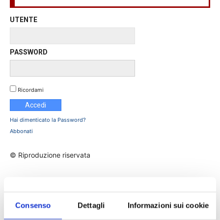
UTENTE
PASSWORD
Ricordami
Hai dimenticato la Password?
Abbonati
© Riproduzione riservata
TAGS
Assinews rivista
assinews386
Corte di Cassazione
Domenico Caiafa
giurisprudenza
normativa
Consenso
Dettagli
Informazioni sui cookie