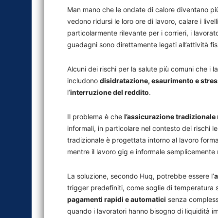
Man mano che le ondate di calore diventano più f
vedono ridursi le loro ore di lavoro, calare i live
particolarmente rilevante per i corrieri, i lavorator
guadagni sono direttamente legati all’attività fi
Alcuni dei rischi per la salute più comuni che i 
includono
disidratazione, esaurimento e stres
l’
interruzione del reddito
.
Il problema è che
l’assicurazione tradizionale
informali, in particolare nel contesto dei rischi 
tradizionale è progettata intorno al lavoro forma
mentre il lavoro gig e informale semplicemente n
La soluzione, secondo Huq, potrebbe essere l’
a
trigger predefiniti, come soglie di temperatura 
pagamenti rapidi e automatici
senza complesse
quando i lavoratori hanno bisogno di liquidità imm