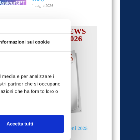
1 Luglio 2026
IL MENSILE ASSINEWS
LUGLIO-AGOSTO 2026
Informazioni sui cookie
l media e per analizzare il
nostri partner che si occupano
azioni che ha fornito loro o
Accetta tutti
Reclami e sanzioni 2025
30 Giugno 2026