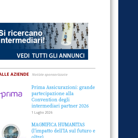
ALLE AZIENDE
Notizie sponsorizzate
Prima Assicurazioni: grande
partecipazione alla
Convention degli
intermediari partner 2026
1 Luglio 2026
MAGNIFICA HUMANITAS
(l’impatto dell’IA sul futuro e
oltre)