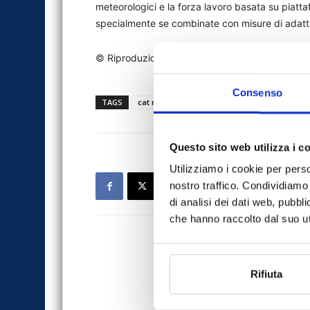
meteorologici e la forza lavoro basata su piatt
specialmente se combinate con misure di adat
© Riproduzione riservata
Consenso
TAGS
cat nat
Dal mondo
India
news
p
Questo sito web utilizza i c
Utilizziamo i cookie per perso
nostro traffico. Condividiamo 
di analisi dei dati web, pubbl
che hanno raccolto dal suo uti
Rifiuta