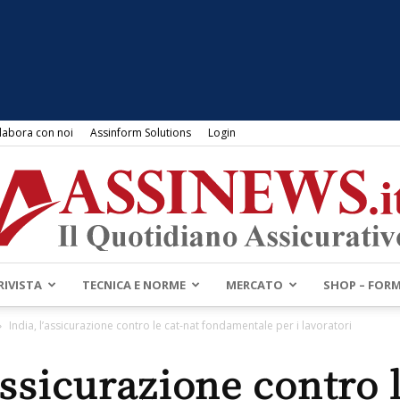
labora con noi
Assinform Solutions
Login
RIVISTA
TECNICA E NORME
MERCATO
SHOP – FOR
Assinews.it
India, l’assicurazione contro le cat-nat fondamentale per i lavoratori
assicurazione contro 