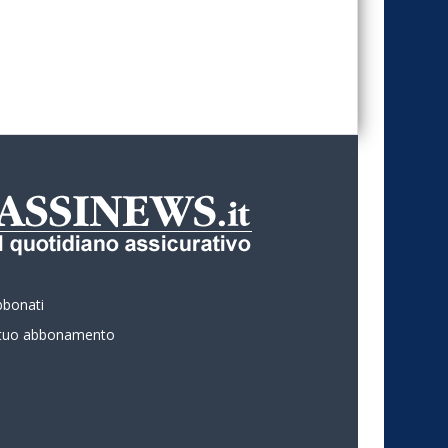
bbonati
l tuo abbonamento