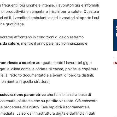
requenti, più lunghe e intense, i lavoratori gig e informali
lli di produttività e aumentare i rischi per la salute. Questo è
i edili, i venditori ambulanti e altri lavoratori all’aperto i cui
sica quotidiana.
lavoratori affrontano in condizioni di caldo estremo
s da calore
, mentre il principale rischio finanziario è
 non riesce a coprire
adeguatamente i lavoratori gig e
D
legati al clima come le ondate di calore, poiché la copertura
le, al reddito documentato e a eventi di perdita distinti,
on rientra in quella struttura.
ssicurazione parametrica
che funziona sulla base di
sostenute, piuttosto che su perdite valutate. Ciò consente
 procedure di sinistro. Tale rapidità è fondamentale
ediata. La solida infrastruttura digitale dell’India, i dati