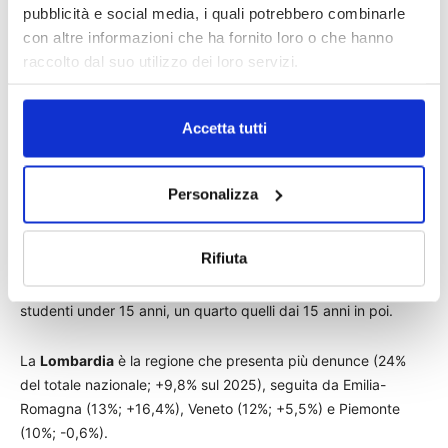
pubblicità e social media, i quali potrebbero combinarle
presentate all’Inail entro il mese di marzo 2026 sono state
con altre informazioni che ha fornito loro o che hanno
27.237, in
aumento del 5,6%
rispetto alle 25.797 del primo
raccolto dal suo utilizzo dei loro servizi.
trimestre 2025.
Delle oltre 27mila denunce di infortunio, 280 hanno riguardato
Accetta tutti
studenti coinvolti nei percorsi “formazione scuola-lavoro”, in
riduzione del 54% rispetto a marzo 2025.
Personalizza
L’incidenza degli infortuni occorsi a studenti rappresenta il
18% del totale delle denunce registrate a marzo 2026. Il 43%
Rifiuta
interessa le studentesse (+5,3% tra il 2025 e il 2026), il 57%
gli studenti (+5,8%). Tre infortuni su quattro riguardano
studenti under 15 anni, un quarto quelli dai 15 anni in poi.
La
Lombardia
è la regione che presenta più denunce (24%
del totale nazionale; +9,8% sul 2025), seguita da Emilia-
Romagna (13%; +16,4%), Veneto (12%; +5,5%) e Piemonte
(10%; -0,6%).