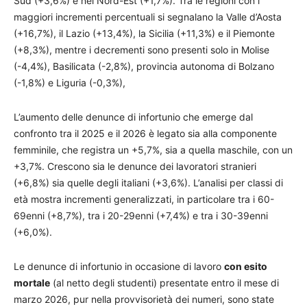
Sud (+3,6%) e nel Nord-Est (+1,7%). Tra le regioni con i
maggiori incrementi percentuali si segnalano la Valle d’Aosta
(+16,7%), il Lazio (+13,4%), la Sicilia (+11,3%) e il Piemonte
(+8,3%), mentre i decrementi sono presenti solo in Molise
(-4,4%), Basilicata (-2,8%), provincia autonoma di Bolzano
(-1,8%) e Liguria (-0,3%),
L’aumento delle denunce di infortunio che emerge dal
confronto tra il 2025 e il 2026 è legato sia alla componente
femminile, che registra un +5,7%, sia a quella maschile, con un
+3,7%. Crescono sia le denunce dei lavoratori stranieri
(+6,8%) sia quelle degli italiani (+3,6%). L’analisi per classi di
età mostra incrementi generalizzati, in particolare tra i 60-
69enni (+8,7%), tra i 20-29enni (+7,4%) e tra i 30-39enni
(+6,0%).
Le denunce di infortunio in occasione di lavoro
con esito
mortale
(al netto degli studenti) presentate entro il mese di
marzo 2026, pur nella provvisorietà dei numeri, sono state