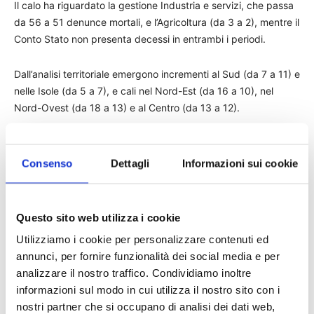
Il calo ha riguardato la gestione Industria e servizi, che passa
da 56 a 51 denunce mortali, e l’Agricoltura (da 3 a 2), mentre il
Conto Stato non presenta decessi in entrambi i periodi.
Dall’analisi territoriale emergono incrementi al Sud (da 7 a 11) e
nelle Isole (da 5 a 7), e cali nel Nord-Est (da 16 a 10), nel
Nord-Ovest (da 18 a 13) e al Centro (da 13 a 12).
Le denunce mortali in itinere delle lavoratrici sono diminuite da
13 a sette, quelle dei lavoratori sono state 46 in entrambi i
Consenso
Dettagli
Informazioni sui cookie
trimestri. Calano le denunce dei lavoratori italiani (da 44 a 40)
e degli stranieri (da 15 a 13). L’analisi per classi di età mostra
in particolare incrementi nella fascia dai 45 ai 54 anni (da 13 a
Questo sito web utilizza i cookie
19 denunce mortali) e un calo di sei decessi tra i 35-44enni
Utilizziamo i cookie per personalizzare contenuti ed
(da 12 a 6 casi).
annunci, per fornire funzionalità dei social media e per
analizzare il nostro traffico. Condividiamo inoltre
Infortuni degli studenti
informazioni sul modo in cui utilizza il nostro sito con i
nostri partner che si occupano di analisi dei dati web,
Le denunce di infortunio degli studenti di ogni ordine e grado