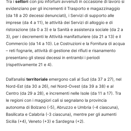
Tra i
settori
con più infortuni avvenuti in occasione di lavoro si
evidenziano per gli incrementi il Trasporto e magazzinaggio
(da 18 a 20 decessi denunciati), i Servizi di supporto alle
imprese (da 4 a 11), le attività dei Servizi di alloggio e di
ristorazione (da 0 a 3) e la Sanità e assistenza sociale (da 2 a
3), per i decrementi le Attività manifatturiere (da 21 a 13) e il
Commercio (da 14 a 10). Le Costruzioni e la Fornitura di acqua
– reti fognarie, attività di gestione dei rifiuti e risanamento
presentano gli stessi decessi in entrambi i periodi
(rispettivamente 21 e 4).
Dall’analisi
territoriale
emergono cali al Sud (da 37 a 27), nel
Nord-Est (da 30 a 26), nel Nord-Ovest (da 39 a 38) e al
Centro (da 29 a 28), e incrementi nelle Isole (da 11 a 17). Tra
le regioni con i maggiori cali si segnalano la provincia
autonoma di Bolzano (-5), Abruzzo e Umbria (-4 ciascuna),
Basilicata e Calabria (-3 ciascuna), mentre per gli aumenti
Sicilia (+4), Veneto (+3) e Sardegna (+2).