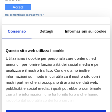
Hai dimenticato la Password?
Abbonati
Consenso
Dettagli
Informazioni sui cookie
© Riproduzione riservata
Per porre un quesito scrivete a: tortelli@assinews.it.
Questo sito web utilizza i cookie
Utilizziamo i cookie per personalizzare contenuti ed
TAGS
Assinews rivista
assinews386
fidelizzazione
annunci, per fornire funzionalità dei social media e per
newsletter
sara tortelli
social media marketing
WhatsApp
analizzare il nostro traffico. Condividiamo inoltre
informazioni sul modo in cui utilizza il nostro sito con i
nostri partner che si occupano di analisi dei dati web,
pubblicità e social media, i quali potrebbero combinarle
con altre informazioni che ha fornito loro o che hanno
raccolto dal suo utilizzo dei loro servizi.