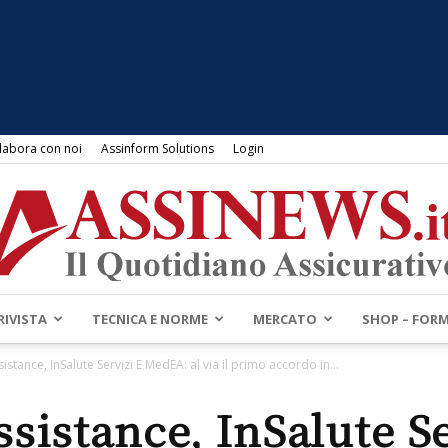
labora con noi
Assinform Solutions
Login
RIVISTA
TECNICA E NORME
MERCATO
SHOP – FOR
Assinews.it
istance, InSalute Servizi E MedEA: al via il primo accordo in...
ssistance, InSalute Se