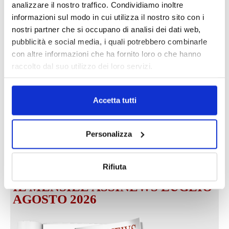
analizzare il nostro traffico. Condividiamo inoltre
informazioni sul modo in cui utilizza il nostro sito con i
nostri partner che si occupano di analisi dei dati web,
pubblicità e social media, i quali potrebbero combinarle
DALLE AZIENDE
Notizie sponsorizzate
con altre informazioni che ha fornito loro o che hanno
raccolto dal suo utilizzo dei loro servizi.
Prima Assicurazioni: grande
partecipazione alla Convention degli
intermediari partner 2026
Accetta tutti
1 Luglio 2026
MAGNIFICA HUMANITAS (l’impatto
dell’IA sul futuro e oltre)
Personalizza
1 Luglio 2026
Rifiuta
IL MENSILE ASSINEWS LUGLIO-
AGOSTO 2026