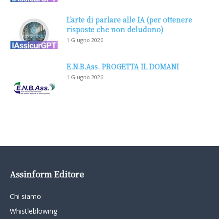
L’arte di parlare alle IA (per ottenere
risposte che non deludono)
1 Giugno 2026
E.N.B.Ass. PROGETTA IL DOMANI
1 Giugno 2026
Assinform Editore
Chi siamo
Whistleblowing