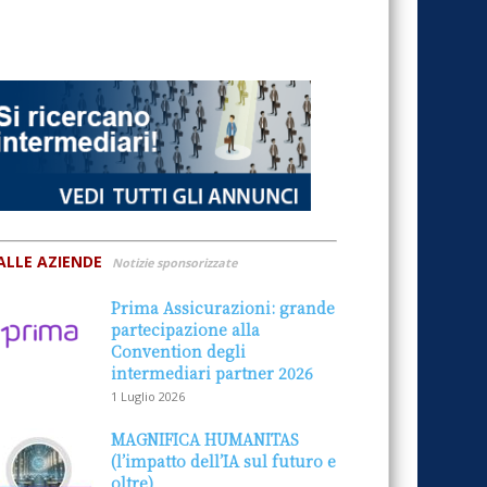
ALLE AZIENDE
Notizie sponsorizzate
Prima Assicurazioni: grande
partecipazione alla
Convention degli
intermediari partner 2026
1 Luglio 2026
MAGNIFICA HUMANITAS
(l’impatto dell’IA sul futuro e
oltre)