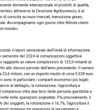
escente domanda internazionale di prodotti di qualità,
Territori, attraverso la Direzione Agribusiness, è al
 di crescita su nuovi mercati, transizione green,
ale. Accompagniamo ogni giorno oltre 80mila clienti
 nel mondo»
econdo il report semestrale dell’Unità di informazione
ondo semestre del 2024 le comunicazioni oggettive
nno raggiunto un valore complessivo di 125,9 miliardi di
etto allo stesso periodo dell’anno precedente. Il numero
a 23,6 milioni, con un importo medio di circa 5.328 euro
mi sono in particolare i comparti economici più legati
rcio al dettaglio, la ristorazione, l’agricoltura e
el complesso oltre due terzi delle persone giuridiche e
involte nelle operazioni segnalate. Più precisamente, il
dei soggetti, la ristorazione il 16,7%, l’agricoltura il
l report distingue tra operazioni di versamento e