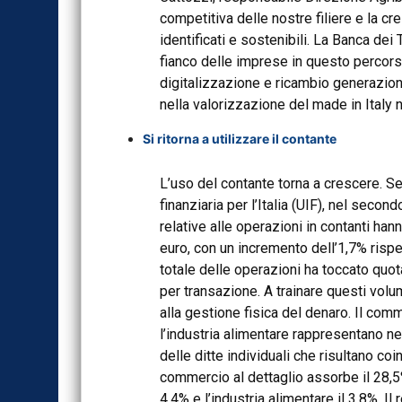
competitiva delle nostre filiere e la cr
identificati e sostenibili. La Banca dei 
fianco delle imprese in questo percorso
digitalizzazione e ricambio generazion
nella valorizzazione del made in Italy
Si ritorna a utilizzare il contante
L’uso del contante torna a crescere. S
finanziaria per l’Italia (UIF), nel sec
relative alle operazioni in contanti ha
euro, con un incremento dell’1,7% risp
totale delle operazioni ha toccato quot
per transazione. A trainare questi volu
alla gestione fisica del denaro. Il comme
l’industria alimentare rappresentano n
delle ditte individuali che risultano co
commercio al dettaglio assorbe il 28,5% 
4,4% e l’industria alimentare il 3,8%. I