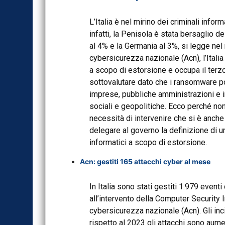
L’Italia è nel mirino dei criminali info
infatti, la Penisola è stata bersaglio d
al 4% e la Germania al 3%, si legge nel 
cybersicurezza nazionale (Acn), l’Italia 
a scopo di estorsione e occupa il terz
sottovalutare dato che i ransomware pos
imprese, pubbliche amministrazioni e in
sociali e geopolitiche. Ecco perché no
necessità di intervenire che si è anche
delegare al governo la definizione di un
informatici a scopo di estorsione.
Acn: gestiti 165 attacchi cyber al mese
In Italia sono stati gestiti 1.979 even
all’intervento della Computer Se­curit
cybersicurezza nazionale (Acn). Gli in
rispetto al 2023 gli attacchi sono aume