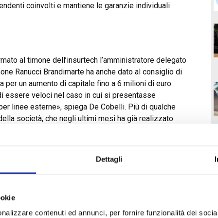
pendenti coinvolti e mantiene le garanzie individuali
ato al timone dell’insurtech l’amministratore delegato
mone Ranucci Brandimarte ha anche dato al consiglio di
 per un aumento di capitale fino a 6 milioni di euro.
 di essere veloci nel caso in cui si presentasse
per linee esterne», spiega De Cobelli. Più di qualche
lla società, che negli ultimi mesi ha già realizzato
, tech broker attivo nella distribuzione indiretta di
o danni, Risorsa Uomo e Rcpolizza.it. «Grazie alle
isici che sfruttano il digitale, nell’automotive e nel
Dettagli
 «e siamo pronti a crescere ancora per potenziare il
ale digitale», dice ancora De Cobelli che conferma
uovo piano industriale di arrivare a break even a fine anno
T
ookie
 il fatturato arrivato a fine 2024 a 12,6 milioni, in
nalizzare contenuti ed annunci, per fornire funzionalità dei socia