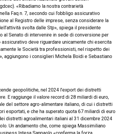
ngdcec). «Ribadiamo la nostra contrarietà
nella Faq n. 7, secondo cui l’obbligo assicurativo
ione al Registro delle imprese, senza considerare la
l’attività svolta dalle Stp», spiega il presidente
 al Senato di intervenire in sede di conversione per
go assicurativo deve riguardare unicamente chi esercita
mente le Società tra professionisti, nel rispetto dei
a», aggiungono i consiglieri Michela Boidi e Sebastiano
ende geopolitiche, nel 2024 l’export dei distretti
re. E raggiunge il valore record di 28 miliardi di euro,
e del settore agro-alimentare italiano, di cui i distretti
ori esportati, e che ha superato quota 67 miliardi di euro
i distretti agroalimentari italiani al 31 dicembre 2024
paolo. Un andamento che, come spiega Massimiliano
business Intesa Sanpaolo «conferma la forza