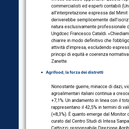
commercialisti ed esperti contabili (U
all’interpretazione espressa dal Mimit 
deriverebbe semplicemente dall’iscriz
natura esclusivamente professionale del
Ungdcec Francesco Cataldi. «Chiediamo
chiarire in modo definitivo che l’obbli
attività d’impresa, escludendo espressa
principi di equità e coerenza normativ
Zanette.
Agrifood, la forza dei distretti
Nonostante guerre, minacce di dazi, vic
agroalimentari italiani continua a cresce
+7,1%. Un andamento in linea con il total
rappresentano il 42,5% in termini di val
(+8,3%). È quanto emerge dal Monitor de
curato dal Centro Studi di Intesa San
Cattozzi, responsabile Direzione Agri