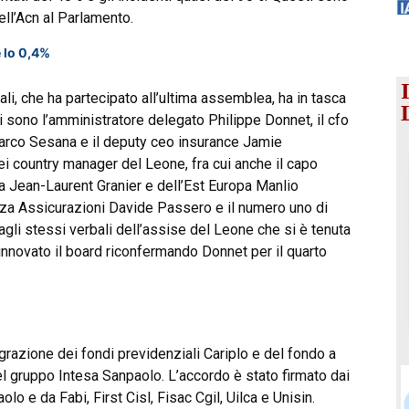
ell’Acn al Parlamento.
 lo 0,4%
li, che ha partecipato all’ultima assemblea, ha in tasca
ci sono l’amministratore delegato Philippe Donnet, il cfo
Marco Sesana e il deputy ceo insurance Jamie
ei country manager del Leone, fra cui anche il capo
cia Jean-Laurent Granier e dell’Est Europa Manlio
anza Assicurazioni Davide Passero e il numero uno di
li stessi verbali dell’assise del Leone che si è tenuta
rinnovato il board riconfermando Donnet per il quarto
egrazione dei fondi previdenziali Cariplo e del fondo a
el gruppo Intesa Sanpaolo. L’accordo è stato firmato dai
o e da Fabi, First Cisl, Fisac Cgil, Uilca e Unisin.