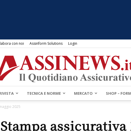
labora con noi
Assinform Solutions
Login
RIVISTA
TECNICA E NORME
MERCATO
SHOP – FOR
Assinews.it
 maggio 2025
Stampa assicurativa