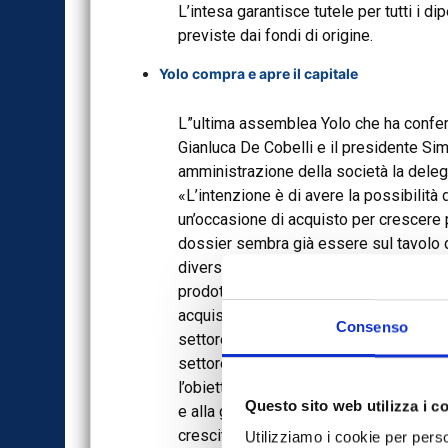
L’intesa garantisce tutele per tutti i di
previste dai fondi di origine.
Yolo compra e apre il capitale
L”ultima assemblea Yolo che ha conferm
Gianluca De Cobelli e il presidente Si
amministrazione della società la delega
«L’intenzione è di avere la possibilità
un’occasione di acquisto per crescere 
dossier sembra già essere sul tavolo de
diverse acquisizioni, come AllianceInsay
prodotti e servizi assicurativi del ram
acquisizioni siamo cresciuti nei canali f
Consenso
settore education», spiega De Cobelli,
settore dei prodotti e servizi e il can
l’obiettivo indicato al mercato con il n
Questo sito web utilizza i c
e alla generazione di cassa dal 2027, con
crescita del 33% sul 2023
Utilizziamo i cookie per perso