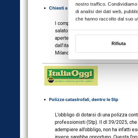
nostro traffico. Condividiamo 
Chiesti a Google 12 mld di danni
di analisi dei dati web, pubbl
che hanno raccolto dal suo uti
I comparatori online chiedono i danni a 
salato. Secondo i calcoli di Bloomberg, 
aperte in sette Paesi europei, superano 
Rifiuta
dall’italiana Moltiply (ex MutuiOnline),
Milano una richiesta di danni per 2,97 m
Polizze catastrofali, dentro le Stp
L’obbligo di dotarsi di una polizza contr
professionisti (Stp). Il dl 39/2025, ch
adempiere all’obbligo, non ha infatti e
invece sarebbe opportuno. Questa l’opi