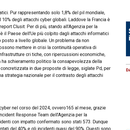
rmatici. Pur rappresentando solo 1,8% del pil mondiale,
el 10% degli attacchi cyber globali. Laddove la Francia è
report Clusit. Per di più, stando all’Agenzia per la
è il Paese dell’Ue più colpito dagli attacchi informatici
o posto a livello globale. Un problema da non
sono mettere in crisi la continuità operativa di
frastrutture cri tiche, con ripercussioni economiche,
n ha schieramento politico la consapevolezza della
 concretizzata in due proposte di legge, siglate Pd, per
D
a strategia nazionale per il contrasto degli attacchi
ti cyber nel corso del 2024, ovvero165 al mese, grazie
y Incident Response Team dell’Agenzia per la
cidenti con impatto confermato sono stati 573. Dunque
ntati del 40% e gli incidenti quasi del 90%. Questi sono