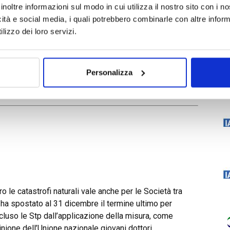
inoltre informazioni sul modo in cui utilizza il nostro sito con i 
D
icità e social media, i quali potrebbero combinarle con altre inform
lizzo dei loro servizi.
Google. E il conto, per il gruppo di Mountain View, è
le richieste di risarcimento avanzate in 12 cause civili,
i 12 miliardi di euro. Circa 3 miliardi arrivano
Personalizza
 che la settimana scorsa ha depositato al Tribunale di
iliardi contro Google.
o le catastrofi naturali vale anche per le Società tra
e ha spostato al 31 dicembre il termine ultimo per
scluso le Stp dall’applicazione della misura, come
nione dell’Unione nazionale giovani dottori