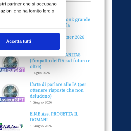
nostri partner che si occupano
ALLE AZIENDE
Notizie sponsorizzate
azioni che ha fornito loro o
Prima Assicurazioni: grande
partecipazione alla
Convention degli
intermediari partner 2026
Accetta tutti
1 Luglio 2026
MAGNIFICA HUMANITAS
(l’impatto dell’IA sul futuro e
oltre)
1 Luglio 2026
L’arte di parlare alle IA (per
ottenere risposte che non
deludono)
1 Giugno 2026
E.N.B.Ass. PROGETTA IL
DOMANI
1 Giugno 2026