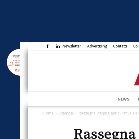
Newsletter
Advertising
Contatti
Col
NEWS
Home
Stampa
Rassegna Stampa assicurativa 14
Rassegna 