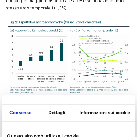
comunque maggiore rispetto alle attese sull’inflazione nello
stesso arco temporale (+1,3%).
Consenso
Dettagli
Informazioni sui cookie
TAGS
Ania
consumatori
news
Questo sito web utilizza i cookie