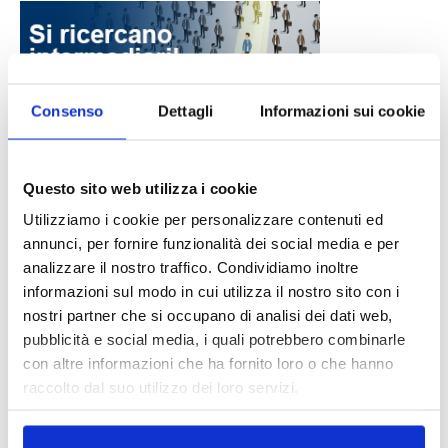
Consenso
Dettagli
Informazioni sui cookie
DALLE AZIENDE
Notizie sponsorizzate
Questo sito web utilizza i cookie
Prima Assicurazioni: grande
Utilizziamo i cookie per personalizzare contenuti ed
partecipazione alla Convention degli
annunci, per fornire funzionalità dei social media e per
intermediari partner 2026
analizzare il nostro traffico. Condividiamo inoltre
1 Luglio 2026
informazioni sul modo in cui utilizza il nostro sito con i
MAGNIFICA HUMANITAS (l’impatto
nostri partner che si occupano di analisi dei dati web,
dell’IA sul futuro e oltre)
pubblicità e social media, i quali potrebbero combinarle
1 Luglio 2026
con altre informazioni che ha fornito loro o che hanno
raccolto dal suo utilizzo dei loro servizi.
IL MENSILE ASSINEWS LUGLIO-