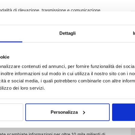
odalità di rilevazione, trasmissione e comunicazione
lle informazioni relative ai conti finanziari, nonché le
ica («due diligence») ai fini fiscali. Oltre
devono acquisire, per i soggetti non residenti, il codice fiscale
Dettagli
nome, il nome, luogo e data di nascita e l’indirizzo. Per i
ere acquisita la denominazione sociale e la sede legale.
ori del Crs.
ookie
nalizzare contenuti ed annunci, per fornire funzionalità dei socia
entrate delle informazioni relative all’anno solare precedente
inoltre informazioni sul modo in cui utilizza il nostro sito con i 
ntrate trasmette le informazioni riguardanti i residenti in
icità e social media, i quali potrebbero combinarle con altre inform
 all’autorità competente del paese considerato entro il 30
lizzo dei loro servizi.
riferiscono le informazioni. La Dac 2, recependo quando
pliato l’ambito di applicazione della Dac 1, ha incluso le
co: dividendi, plusvalenze, royalties e altri redditi
e, a riguardo dello scambio automatico, l’obbligo di
Personalizza
te scambiate informazioni per oltre 10 mila miliardi di